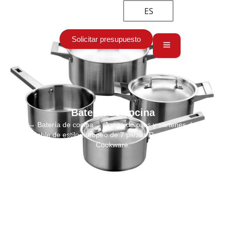
ES
Solicitar presupuesto
Batería de cocina
Inicio
→
Batería de cocina
→ Juego de ollas y sartenes de acero
inoxidable de estilo europeo de 7 piezas Restaurant Supply
Cookware.