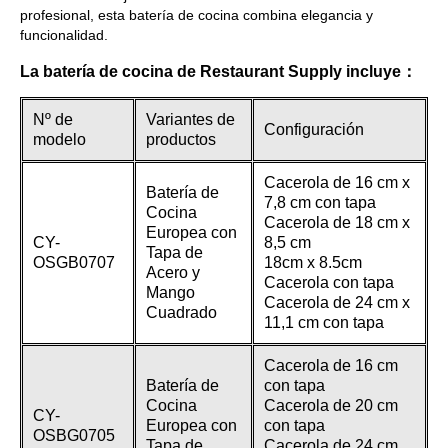
profesional, esta batería de cocina combina elegancia y
funcionalidad.
La batería de cocina de Restaurant Supply incluye：
Nº de
Variantes de
Configuración
modelo
productos
Cacerola de 16 cm x
Batería de
7,8 cm con tapa
Cocina
Cacerola de 18 cm x
Europea con
CY-
8,5 cm
Tapa de
OSGB0707
18cm x 8.5cm
Acero y
Cacerola con tapa
Mango
Cacerola de 24 cm x
Cuadrado
11,1 cm con tapa
Cacerola de 16 cm
Batería de
con tapa
Cocina
Cacerola de 20 cm
CY-
Europea con
con tapa
OSBG0705
Tapa de
Cacerola de 24 cm