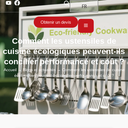
FR
Obtenir un devis
Comment les ustensiles de
cuisine écologiques peuvent-ils
concilier performance et coût ?
Accueil
→
Blogs et actualités
→ Comment les ustensiles de cuisine
écologiques peuvent-ils concilier performance et coût ?