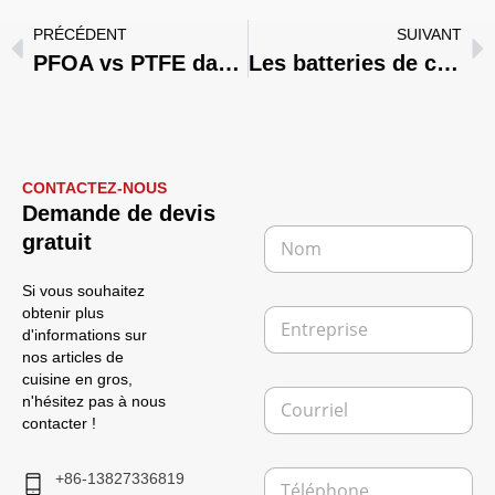
PRÉCÉDENT
SUIVANT
PFOA vs PTFE dans les ustensiles de cuisine : Explication des principales différences
Les batteries de cuisine en acier inoxydable sont-elles écologiques ?
CONTACTEZ-NOUS
P
Demande de devis
a
N
gratuit
g
o
e
m
M
Si vous souhaitez
*
e
E
obtenir plus
s
n
d'informations sur
s
t
nos articles de
a
r
cuisine en gros,
g
C
e
n'hésitez pas à nous
e
o
p
contacter !
é
u
r
l
r
i
e
T
r
+86-13827336819
s