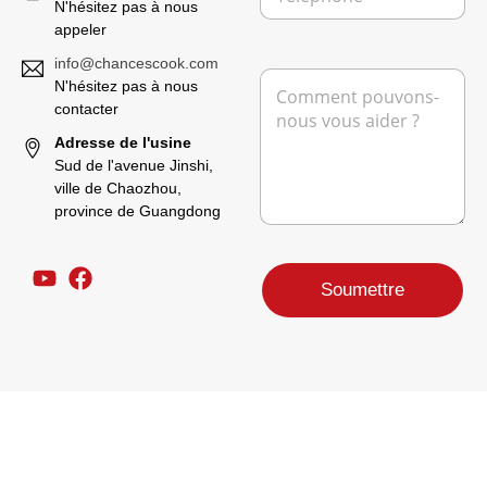
c
é
i
e
N'hésitez pas à nous
t
l
e
appeler
r
é
l
o
p
info@chancescook.com
*
M
n
h
N'hésitez pas à nous
e
i
o
contacter
s
q
n
s
Adresse de l'usine
u
e
a
e
Sud de l'avenue Jinshi,
g
ville de Chaozhou,
e
province de Guangdong
*
Soumettre