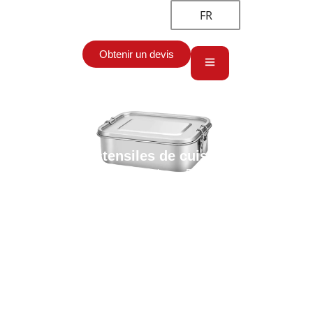
FR
Obtenir un devis
Ustensiles de cuisine
Accueil
→
Ustensiles de cuisine
→ Boîte à lunch en acier
inoxydable personnalisée Wholesale Airtight Leak-Proof Food
Storage Containers