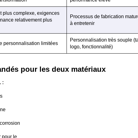
t plus complexe, exigences
Processus de fabrication mature
nance relativement plus
à entretenir
Personnalisation très souple (ta
e personnalisation limitées
logo, fonctionnalité)
andés pour les deux matériaux
 :
es
ine
 corrosion
r pour le