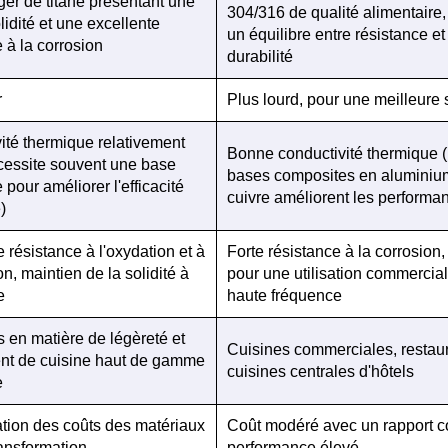
ger de titane présentant une
304/316 de qualité alimentaire, 
idité et une excellente
un équilibre entre résistance et
 à la corrosion
durabilité
r
Plus lourd, pour une meilleure s
ité thermique relativement
Bonne conductivité thermique (
écessite souvent une base
bases composites en aluminiu
pour améliorer l'efficacité
cuivre améliorent les performa
)
 résistance à l'oxydation et à
Forte résistance à la corrosion,
on, maintien de la solidité à
pour une utilisation commercia
e
haute fréquence
 en matière de légèreté et
Cuisines commerciales, restaur
nt de cuisine haut de gamme
cuisines centrales d'hôtels
e
ion des coûts des matériaux
Coût modéré avec un rapport c
ransformation
performance élevé