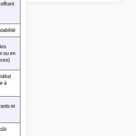
offrant
tabilité
les
m ou en
nces)
 idéal
le à
ants et
oût-