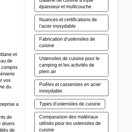
Batterie de cuisine à triple
épaisseur et multicouche
Nuances et certifications de
l'acier inoxydable
Fabrication d'ustensiles de
cuisine
itane et
Ustensiles de cuisine pour le
iau de
camping et les activités de
y compris
plein air
énierie
ur vos
Poêles et casseroles en acier
vie du
inoxydable
Types d'ustensiles de cuisine
reprise a
Comparaison des matériaux
nts de
utilisés pour les ustensiles de
r divers
cuisine
tités de