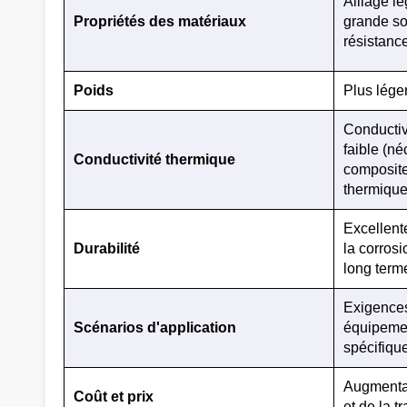
Alliage lé
Propriétés des matériaux
grande sol
résistance
Poids
Plus lége
Conductiv
faible (n
Conductivité thermique
composite 
thermique
Excellente
Durabilité
la corrosi
long term
Exigences
Scénarios d'application
équipeme
spécifiqu
Augmentat
Coût et prix
et de la t