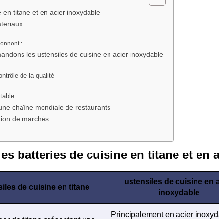
e en titane et en acier inoxydable
tériaux
iennent :
ndons les ustensiles de cuisine en acier inoxydable
trôle de la qualité
stable
d'une chaîne mondiale de restaurants
tion de marchés
les batteries de cuisine en titane et en a
ustensiles de cuisine en a
iles de cuisine en titane
inoxydable
Principalement en acier inoxyd