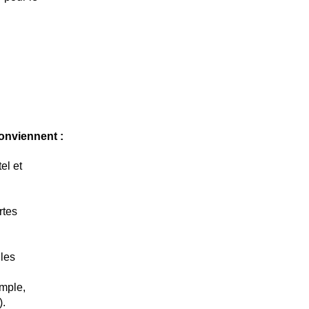
onviennent :
el et
rtes
 les
mple,
).