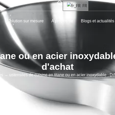
FR
Solution sur mesure
A propos de
Blogs et actualités
tane ou en acier inoxydabl
d'achat
és
→ ustensiles de cuisine en titane ou en acier inoxydable : Dif