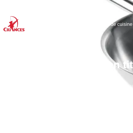
Accueil
Produits
Articles de cuisine
Batteries de cuisine en ti
Accueil
→
Blogs et actualit