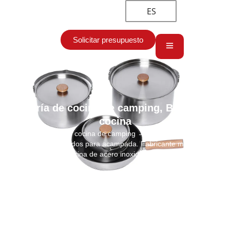
ES
Solicitar presupuesto
Batería de cocina de camping
,
Batería de
cocina
Inicio
→
Batería de cocina de camping
→ Juego de utensilios de
cocina personalizados para acampada. Fabricante mayorista de
utensilios de cocina de acero inoxidable para exteriores.