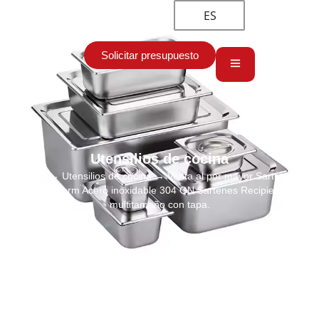
ES
Solicitar presupuesto
Utensilios de cocina
Inicio
→
Utensilios de cocina
→ Venta al por mayor Sartenes
Gastronorm Acero inoxidable 304 GN Sartenes Recipientes
multitamaño con tapa.