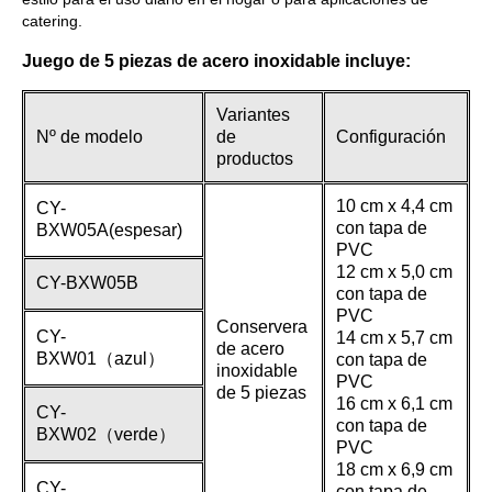
catering.
Juego de 5 piezas de acero inoxidable incluye:
Variantes
Nº de modelo
de
Configuración
productos
10 cm x 4,4 cm
CY-
con tapa de
BXW05A(espesar)
PVC
12 cm x 5,0 cm
CY-BXW05B
con tapa de
PVC
Conservera
CY-
14 cm x 5,7 cm
de acero
BXW01（azul）
con tapa de
inoxidable
PVC
de 5 piezas
16 cm x 6,1 cm
CY-
con tapa de
BXW02（verde）
PVC
18 cm x 6,9 cm
CY-
con tapa de