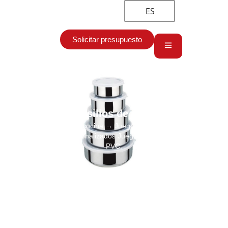
ES
Solicitar presupuesto
Utensilios de cocina
Inicio
→
Utensilios de cocina
→ Juego de boles mezcladores de
acero inoxidable personalizados Juego de 5 boles con tapas de
PVC.