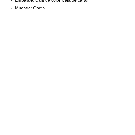
Embalaje: Caja de color/Caja de cartón
Muestra: Gratis