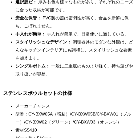
選択肢だ：
厚みも色も様々なものがあり、それぞれのニーズ
に合った収納が可能です。
安全な保管：
PVC製の蓋は密閉性が高く、食品を新鮮に保
ち、こぼれません。
手入れが簡単：
手入れが簡単で、日常使いに適している。
スタイリッシュなデザイン：
調理器具のモダンな外観は、ど
んなキッチンインテリアにも調和し、スタイリッシュな要素
を加えます。
シングルボトム：
一般に二重底のものより軽く、持ち運びや
取り扱いが容易。
ステンレスボウルセットの仕様
メーカーチャンス
型番：CY-BXW05A（増粘）/CY-BXW05B/CY-BXW01（ブル
ー）/CY-BXW02（グリーン）/CY-BXW03（オレンジ）
素材SS410