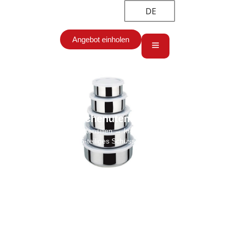
DE
Angebot einholen
Küchenutensilien
Start
→
Küchenutensilien
→ Individuelles Edelstahl-
Mischschüsselset 5-teiliges Schüsselset mit PVC-Deckeln