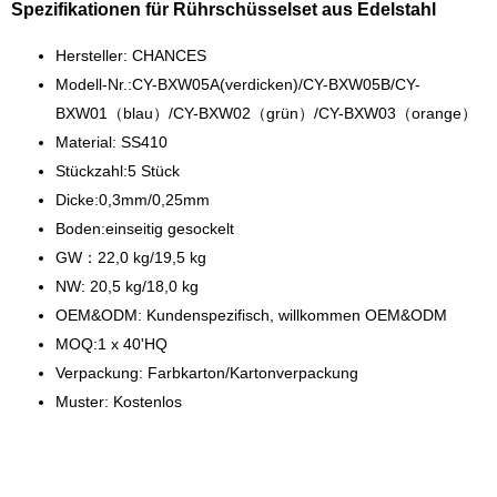
Spezifikationen für Rührschüsselset aus Edelstahl
Hersteller: CHANCES
Modell-Nr.:CY-BXW05A(verdicken)/CY-BXW05B/CY-
BXW01（blau）/CY-BXW02（grün）/CY-BXW03（orange）
Material: SS410
Stückzahl:5 Stück
Dicke:0,3mm/0,25mm
Boden:einseitig gesockelt
GW：22,0 kg/19,5 kg
NW: 20,5 kg/18,0 kg
OEM&ODM: Kundenspezifisch, willkommen OEM&ODM
MOQ:1 x 40'HQ
Verpackung: Farbkarton/Kartonverpackung
Muster: Kostenlos