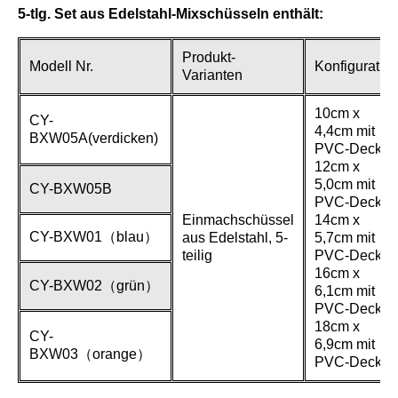
5-tlg. Set aus Edelstahl-Mixschüsseln enthält:
Produkt-
Modell Nr.
Konfiguratio
Varianten
10cm x
CY-
4,4cm mit
BXW05A(verdicken)
PVC-Deckel
12cm x
5,0cm mit
CY-BXW05B
PVC-Deckel
Einmachschüssel
14cm x
CY-BXW01（blau）
aus Edelstahl, 5-
5,7cm mit
teilig
PVC-Deckel
16cm x
CY-BXW02（grün）
6,1cm mit
PVC-Deckel
18cm x
CY-
6,9cm mit
BXW03（orange）
PVC-Deckel