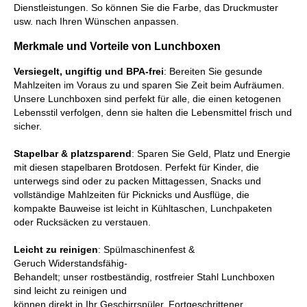
Dienstleistungen. So können Sie die Farbe, das Druckmuster
usw. nach Ihren Wünschen anpassen.
Merkmale und Vorteile von Lunchboxen
Versiegelt, ungiftig und BPA-frei
: Bereiten Sie gesunde
Mahlzeiten im Voraus zu und sparen Sie Zeit beim Aufräumen.
Unsere Lunchboxen sind perfekt für alle, die einen ketogenen
Lebensstil verfolgen, denn sie halten die Lebensmittel frisch und
sicher.
Stapelbar & platzsparend
: Sparen Sie Geld, Platz und Energie
mit diesen stapelbaren Brotdosen. Perfekt für Kinder, die
unterwegs sind
oder
zu
packen
Mittagessen, Snacks und
vollständige Mahlzeiten für Picknicks und Ausflüge
,
die
kompakte Bauweise
ist
leicht in Kühltaschen, Lunchpaketen
oder Rucksäcken zu verstauen.
Leicht zu reinigen
:
Spülmaschinenfest &
Geruch
Widerstandsfähig
-
Behandelt;
unser
rostbeständig
,
rostfreier Stahl
Lunchboxen
sind leicht zu reinigen und
können
direkt
in
Ihr
Geschirrspüler.
Fortgeschrittener