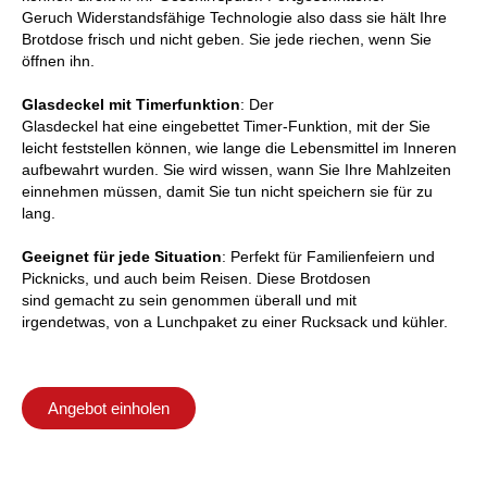
Geruch
Widerstandsfähige Technologie
also
dass sie hält
Ihre
Brotdose
frisch
und
nicht
geben.
Sie
jede
riechen, wenn
Sie
öffnen ihn.
Glasdeckel mit Timerfunktion
: Der
Glasdeckel
hat
eine
eingebettet
Timer-Funktion, mit der Sie
leicht feststellen können, wie lange die Lebensmittel im Inneren
aufbewahrt wurden
.
Sie
wird
wissen, wann Sie Ihre Mahlzeiten
einnehmen müssen, damit
Sie
tun
nicht
speichern sie für
zu
lang.
Geeignet
für jede
Situation
:
Perfekt
für Familienfeiern und
Picknicks,
und
auch beim Reisen
. Diese Brotdosen
sind
gemacht
zu
sein
genommen
überall
und
mit
irgendetwas
,
von
a
Lunchpaket
zu einer
Rucksack
und
kühler.
Angebot einholen