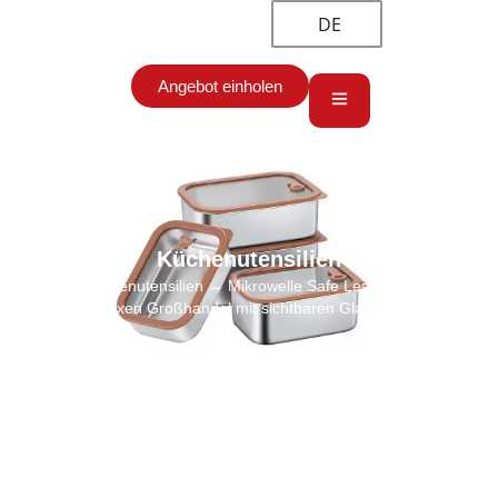
DE
Angebot einholen
Küchenutensilien
Start
→
Küchenutensilien
→ Mikrowelle Safe Leak- Beweis Bulk
Lunch Boxen Großhandel mit sichtbaren Glasabdeckung