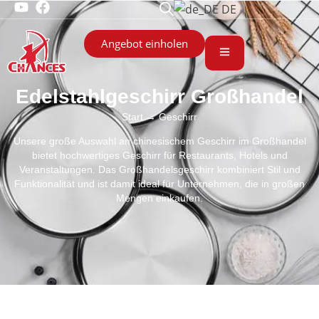
DE
Angebot einholen
Edelstahlgeschirr Großhandel
Start
→ Geschirr
Unsere große Auswahl an chinesischem Geschirr im Großhandel
bietet hochwertiges Geschirr für Restaurants, Hotels und
Veranstaltungen. Das Großhandelsgeschirr kombiniert Stil und
Funktionalität und ist damit ideal für Unternehmen, die in großen
Mengen einkaufen.