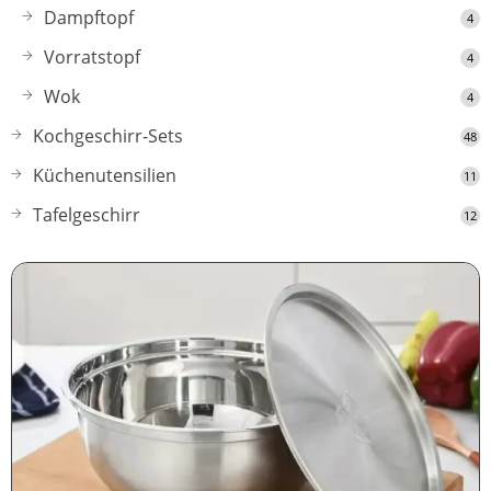
Dampftopf
4
Vorratstopf
4
Wok
4
Kochgeschirr-Sets
48
Küchenutensilien
11
Tafelgeschirr
12