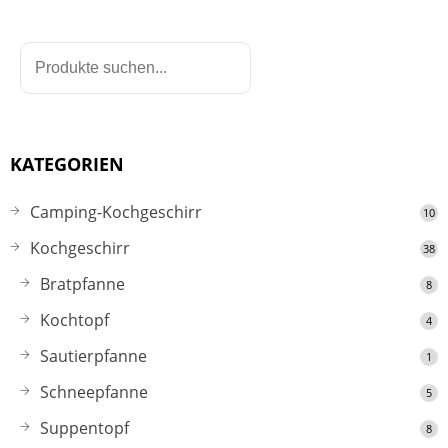
KATEGORIEN
Camping-Kochgeschirr
10
Kochgeschirr
38
Bratpfanne
8
Kochtopf
4
Sautierpfanne
1
Schneepfanne
5
Suppentopf
8