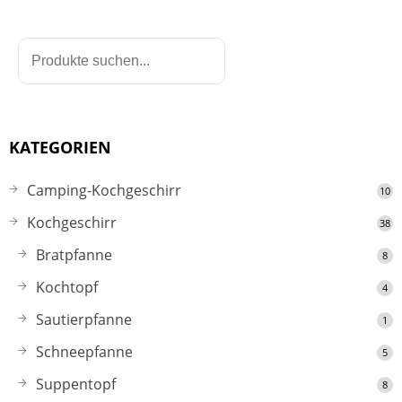
KATEGORIEN
Camping-Kochgeschirr
10
Kochgeschirr
38
Bratpfanne
8
Kochtopf
4
Sautierpfanne
1
Schneepfanne
5
Suppentopf
8