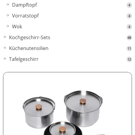
Dampftopf
4
Vorratstopf
4
Wok
4
Kochgeschirr-Sets
48
Küchenutensilien
11
Tafelgeschirr
12