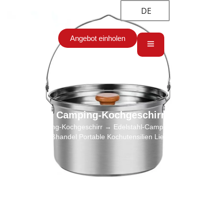
DE
Angebot einholen
Camping-Kochgeschirr
Start
→
Camping-Kochgeschirr
→ Edelstahl-Camping-Kochgeschirr
Großhandel Portable Kochutensilien Lieferant