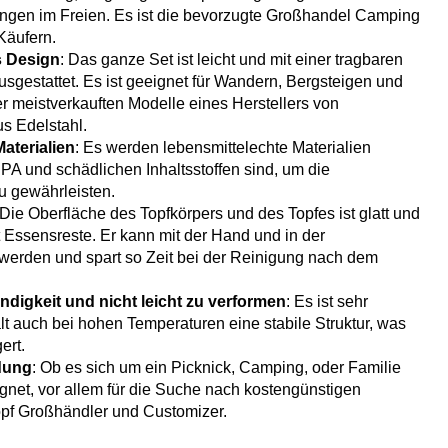
en im Freien. Es ist die bevorzugte Großhandel Camping
Käufern.
s Design
: Das ganze Set ist leicht und mit einer tragbaren
gestattet. Es ist geeignet für Wandern, Bergsteigen und
r meistverkauften Modelle eines Herstellers von
s Edelstahl.
aterialien
: Es werden lebensmittelechte Materialien
BPA und schädlichen Inhaltsstoffen sind, um die
u gewährleisten.
 Die Oberfläche des Topfkörpers und des Topfes ist glatt und
ht Essensreste. Er kann mit der Hand und in der
werden und spart so Zeit bei der Reinigung nach dem
digkeit und nicht leicht zu verformen
: Es ist sehr
t auch bei hohen Temperaturen eine stabile Struktur, was
ert.
dung
: Ob es sich um ein Picknick, Camping, oder Familie
ignet, vor allem für die Suche nach kostengünstigen
f Großhändler und Customizer.