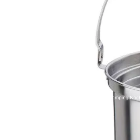
Startseite
Produkte
Kochgeschirr
Start
→
Camping-Koch