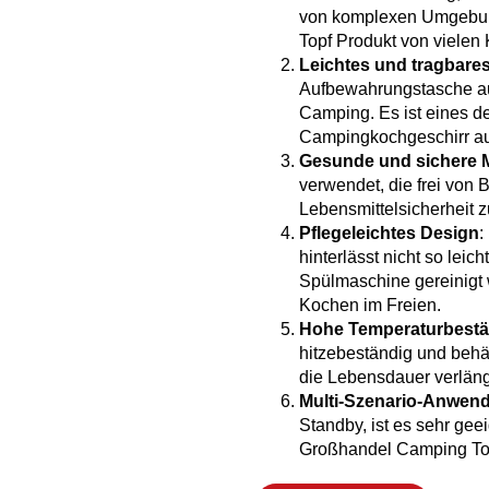
von komplexen Umgebung
Topf Produkt von vielen 
Leichtes und tragbare
Aufbewahrungstasche aus
Camping. Es ist eines de
Campingkochgeschirr au
Gesunde und sichere M
verwendet, die frei von 
Lebensmittelsicherheit z
Pflegeleichtes Design
:
hinterlässt nicht so leic
Spülmaschine gereinigt 
Kochen im Freien.
Hohe Temperaturbestän
hitzebeständig und behäl
die Lebensdauer verläng
Multi-Szenario-Anwen
Standby, ist es sehr gee
Großhandel Camping Top