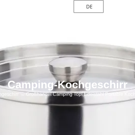
DE
Kundenspezifische Lösung
Über
Blogs und Nachricht
Camping-Kochgeschirr
geschirr
→ Großhandel Camping Topf Edelstahl Portable Kochg