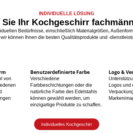
INDIVIDUELLE LÖSUNG
 Sie Ihr Kochgeschirr fachmänn
viduellen Bedürfnisse, einschließlich Materialgrößen, Außenf
, wir können Ihnen die besten Qualitätsprodukte und -dienstleis
orm
Benutzerdefinierte Farbe
Logo & Ve
hl von
Verschiedene
Unterstützu
iedenen
Farbbeschichtungen oder die
Logos und 
d
natürliche Farbe des Edelstahls
Verpackung
ungen
können gewählt werden, um
Markenima
einzigartige Produkte zu schaffen.
Individuelles Kochgeschirr