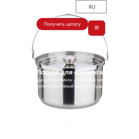
RU
Получить цитату
Посуда для кемпинга
Главная
→
Посуда для кемпинга
→ Оптовая кемпинг горшок из
нержавеющей стали портативный набор посуды Производитель