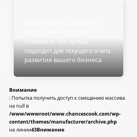
Производитель кухонной
посуды или торговая
компания: что лучше
подходит для текущего этапа
развития вашего бизнеса
Внимание
: Попытка получить доступ к смещению массива
на null в
/www/wwwroot/www.chancescook.com/wp-
content/themes/manufacturer/archive.php
на линии
43
Внимание