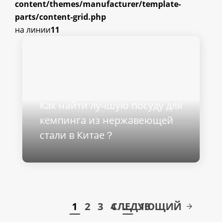
content/themes/manufacturer/template-
parts/content-grid.php
на линии
11
Как найти лучшую посуду для
кемпинга из нержавеющей
стали в Китае？
1
2
3
4
СЛЕДУЮЩИЙ
…
10