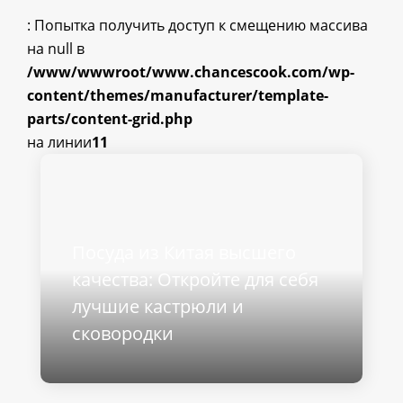
: Попытка получить доступ к смещению массива
на null в
/www/wwwroot/www.chancescook.com/wp-
content/themes/manufacturer/template-
parts/content-grid.php
на линии
11
Посуда из Китая высшего
качества: Откройте для себя
лучшие кастрюли и
сковородки