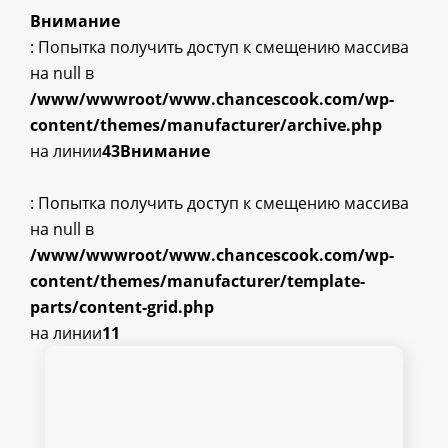
Внимание
: Попытка получить доступ к смещению массива
на null в
/www/wwwroot/www.chancescook.com/wp-
content/themes/manufacturer/archive.php
на линии
43
Внимание
: Попытка получить доступ к смещению массива
на null в
/www/wwwroot/www.chancescook.com/wp-
content/themes/manufacturer/template-
parts/content-grid.php
на линии
11