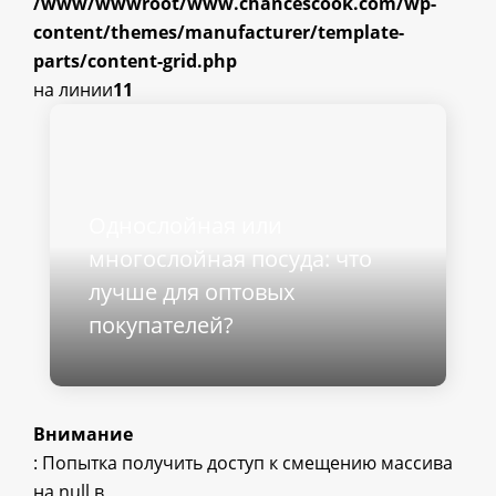
/www/wwwroot/www.chancescook.com/wp-
content/themes/manufacturer/template-
parts/content-grid.php
на линии
11
Однослойная или
многослойная посуда: что
лучше для оптовых
покупателей?
Внимание
: Попытка получить доступ к смещению массива
на null в