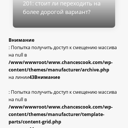
201: стоит ли переходить на
более дорогой вариант?
Внимание
: Попытка получить доступ к смещению массива
на null в
/www/wwwroot/www.chancescook.com/wp-
content/themes/manufacturer/archive.php
на линии
43
Внимание
: Попытка получить доступ к смещению массива
на null в
/www/wwwroot/www.chancescook.com/wp-
content/themes/manufacturer/template-
parts/content-grid.php