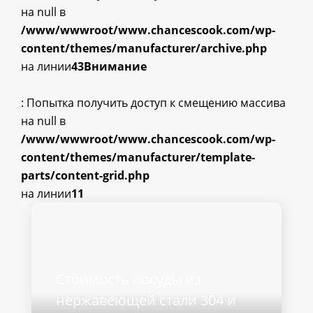
на null в
/www/wwwroot/www.chancescook.com/wp-
content/themes/manufacturer/archive.php
на линии
43
Внимание
: Попытка получить доступ к смещению массива
на null в
/www/wwwroot/www.chancescook.com/wp-
content/themes/manufacturer/template-
parts/content-grid.php
на линии
11
Стоимость посуды из
нержавеющей стали 304 и