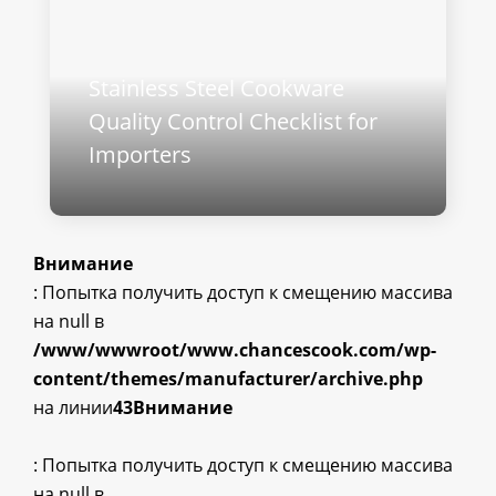
Stainless Steel Cookware
Quality Control Checklist for
Importers
Внимание
: Попытка получить доступ к смещению массива
на null в
/www/wwwroot/www.chancescook.com/wp-
content/themes/manufacturer/archive.php
на линии
43
Внимание
: Попытка получить доступ к смещению массива
на null в