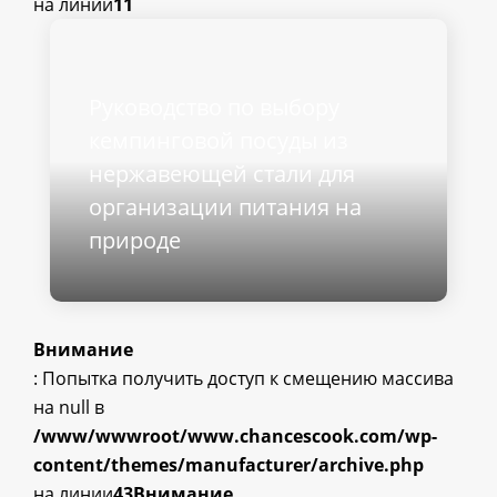
на линии
11
Руководство по выбору
кемпинговой посуды из
нержавеющей стали для
организации питания на
природе
Внимание
: Попытка получить доступ к смещению массива
на null в
/www/wwwroot/www.chancescook.com/wp-
content/themes/manufacturer/archive.php
на линии
43
Внимание