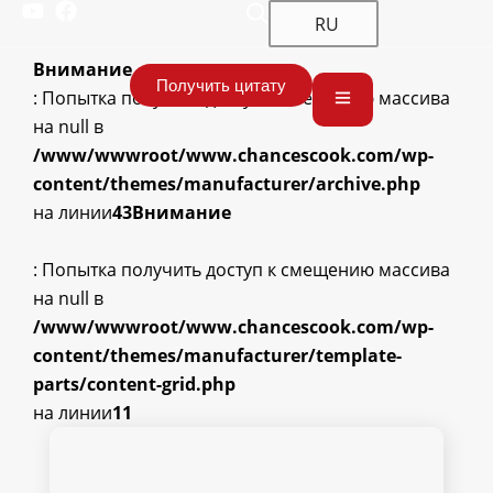
RU
Внимание
Получить цитату
: Попытка получить доступ к смещению массива
на null в
/www/wwwroot/www.chancescook.com/wp-
content/themes/manufacturer/archive.php
на линии
43
Внимание
: Попытка получить доступ к смещению массива
на null в
/www/wwwroot/www.chancescook.com/wp-
content/themes/manufacturer/template-
parts/content-grid.php
на линии
11