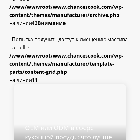
/www/wwwroot/www.chancescook.com/wp-
content/themes/manufacturer/archive.php
на линии
43
Внимание
: Попытка получить доступ к смещению массива
на null в
/www/wwwroot/www.chancescook.com/wp-
content/themes/manufacturer/template-
parts/content-grid.php
на линии
11
OEM или ODM в сфере
кухонной посуды: что лучше