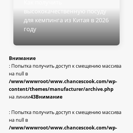
Как получить
высококачественную посуду
для кемпинга из Китая в 2026
году
Внимание
: Попытка получить доступ к смещению массива
на null в
/www/wwwroot/www.chancescook.com/wp-
content/themes/manufacturer/archive.php
на линии
43
Внимание
: Попытка получить доступ к смещению массива
на null в
/www/wwwroot/www.chancescook.com/wp-