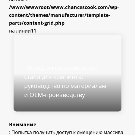
/www/wwwroot/www.chancescook.com/wp-
content/themes/manufacturer/template-
parts/content-grid.php
на линии
11
Посуда из нержавеющей
стали для кемпинга:
руководство по материалам
и OEM-производству
Внимание
: Попытка получить доступ к смещению массива