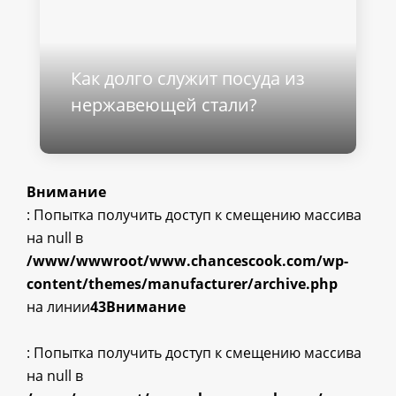
Как долго служит посуда из
нержавеющей стали?
Внимание
: Попытка получить доступ к смещению массива
на null в
/www/wwwroot/www.chancescook.com/wp-
content/themes/manufacturer/archive.php
на линии
43
Внимание
: Попытка получить доступ к смещению массива
на null в