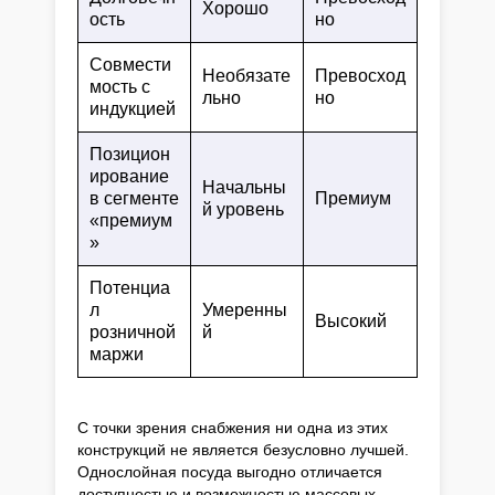
Хорошо
ость
но
Совмести
Необязате
Превосход
мость с
льно
но
индукцией
Позицион
ирование
Начальны
в сегменте
Премиум
й уровень
«премиум
»
Потенциа
л
Умеренны
Высокий
розничной
й
маржи
С точки зрения снабжения ни одна из этих
конструкций не является безусловно лучшей.
Однослойная посуда выгодно отличается
доступностью и возможностью массовых