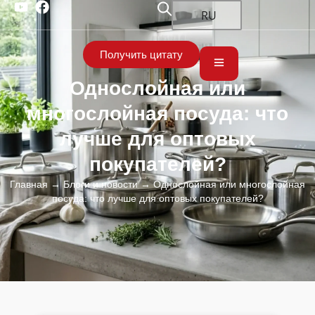
RU
Получить цитату
Однослойная или
многослойная посуда: что
лучше для оптовых
покупателей?
Главная
→
Блоги и новости
→ Однослойная или многослойная
посуда: что лучше для оптовых покупателей?