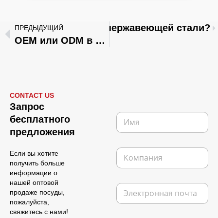
лго служит посуда из нержавеющей стали?
ПРЕДЫДУЩИЙ
OEM или ODM в сфере кухонной посуды: что лучше для вашего бизнеса?
CONTACT US
М
Запрос
а
И
бесплатного
к
м
е
предложения
я
т
*
т
К
Если вы хотите
е
о
получить больше
л
м
информации о
е
п
нашей оптовой
ф
Э
а
продаже посуды,
о
л
н
пожалуйста,
н
е
и
н
свяжитесь с нами!
к
я