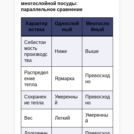
многослойной посуды:
параллельное сравнение
Характер
Однослой
Многосло
истика
ный
йный
Себестои
мость
Ниже
Выше
производс
тва
Распредел
Превосход
ение
Ярмарка
но
тепла
Сохранен
Умеренны
Превосход
ие тепла
й
но
Умеренны
Вес
Легкий
й
Долговечн
Превосход