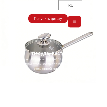
RU
Получить цитату
Посуда
,
Кастрюля
Главная
→
Посуда
→
Кастрюля
→ Поставка оптом из
нержавеющей стали кастрюля барабан одной ручкой со
стеклянной крышкой 304