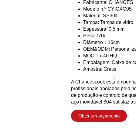
Fabricante: CHANCES
Modelo n.º:CY-GXG05
Material: SS304
Tampa: Tampa de vidro
Espessura: 0,5 mm
Peso:770g
Diâmetro：16cm
OEM&ODM: Personaliz
MOQ:1 x 40'HQ
Embalagem: Caixa de co
Amostra: Grátis
A Chancescook está empenhada
profissionais apoiados pelo n
de produção e controlo de qua
aço inoxidável 304 satisfaz a
Obter um orçamento