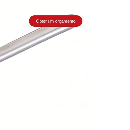
Obter um orçamento
Contacto
la
mbor de alça única com tampa de vidro 304