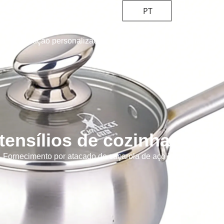
PT
ha
Solução personalizada
Sobre
Blogues e notícias
tensílios de cozinha
,
Pane
Fornecimento por atacado de caçarola de aço inoxidável de ta