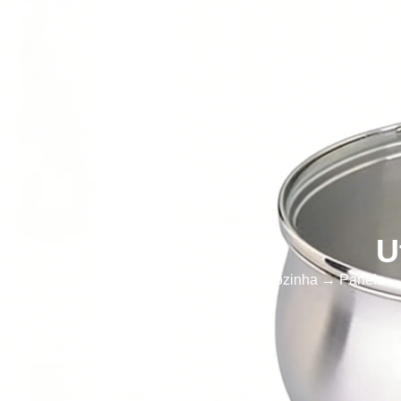
Início
Produtos
Utensílios de cozin
U
Início
→
Utensílios de cozinha
→
Panela
→ 