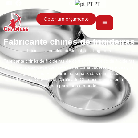
PT
Obter um orçamento
Fabricante chinês de frigideiras
Início
→
Utensílios de cozinha
→ Frigideira
Fabricante chinês de frigideiras de confiança! Fabrico de frigideiras
de primeira qualidade com revestimentos antiaderentes e designs
ergonómicos. Frigideiras personalizadas com a sua
marca/logótipo. OEM/ODM, certificado CE, encomendas em massa
enviadas para todo o mundo!