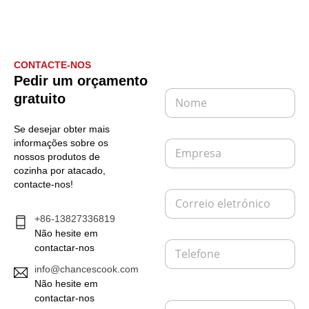
CONTACTE-NOS
L
Pedir um orçamento
a
N
gratuito
y
o
o
m
u
Se desejar obter mais
e
t
E
informações sobre os
*
d
m
nossos produtos de
a
p
cozinha por atacado,
e
r
contacte-nos!
m
C
e
p
o
s
r
+86-13827336819
r
a
e
r
Não hesite em
s
T
e
contactar-nos
a
e
i
D
info@chancescook.com
l
o
e
e
Não hesite em
e
f
l
contactar-nos
M