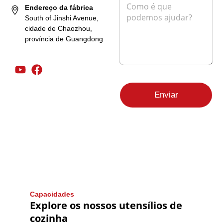
o
e
e
Endereço da fábrica
n
t
n
South of Jinshi Avenue,
e
r
s
cidade de Chaozhou,
ó
a
província de Guangdong
n
g
i
e
c
m
o
*
*
Enviar
Capacidades
Explore os nossos utensílios de
cozinha