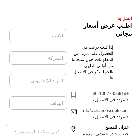
اتصل بنا
اطلب عرض أسعار
ا
مجاني
ل
ا
إذا كنت ترغب في
س
ا
الحصول على مزيد من
م
ل
المعلومات حول منتجاتنا
*
ش
من أواني الطهي
ر
بالجملة، يُرجى الاتصال
ا
ك
بنا!
ل
ة
ب
ر
+86-13827336819
ا
ي
لا تتردد في الاتصال بنا
ل
د
ه
info@chancescook.com
ا
ا
ل
لا تتردد في الاتصال بنا
ت
إ
ا
عنوان المصنع
ف
ل
ل
جنوب جادة جينشي، مدينة
ك
ر