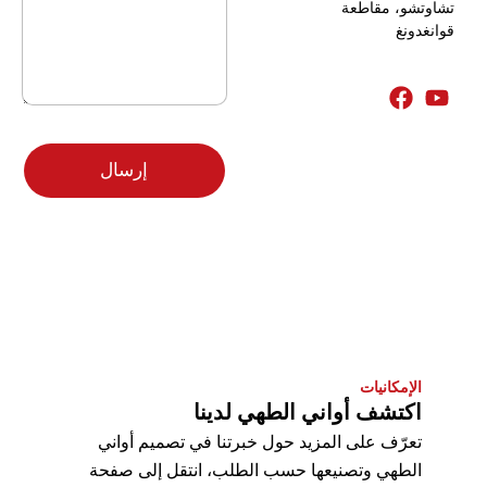
ت
تشاوتشو، مقاطعة
س
ر
قوانغدونغ
ا
و
ل
ن
ة
ي
*
*
E
m
إرسال
a
i
l
P
a
g
e
F
r
o
m
الإمكانيات
اكتشف أواني الطهي لدينا
تعرّف على المزيد حول خبرتنا في تصميم أواني
الطهي وتصنيعها حسب الطلب، انتقل إلى صفحة