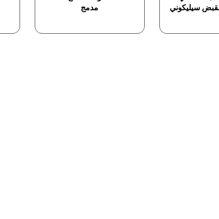
مقبض سيليكوني
مدمج