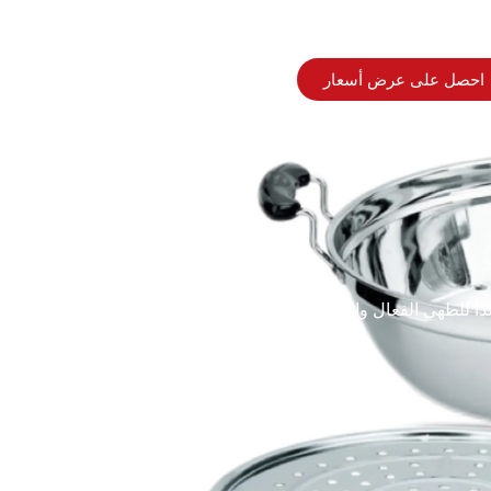
احصل على عرض أسعار
لصدأ للطهي الفعال والصحي، متاحة للطلبات بالجملة والمخصصة.