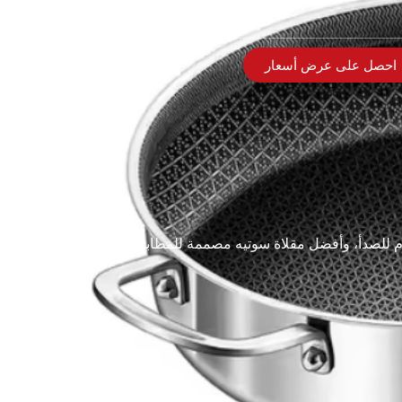
احصل على عرض أسعار
 للصدأ، وأفضل مقلاة سوتيه مصممة للمطابخ الاحترافية وهي متينة