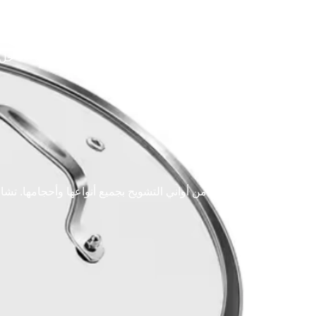
اتصل بنا
المدونات والأخبار
نبذة عن
حل
نقدم مجموعة واسعة من أواني التشويح بجميع أنواعها وأحجامها. تش