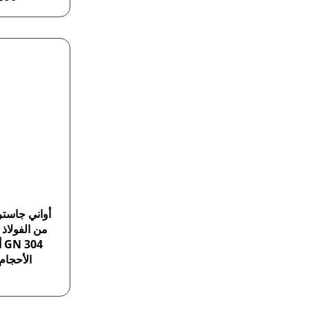
أواني جاستر
من الفولاذ 
04
الأحجام