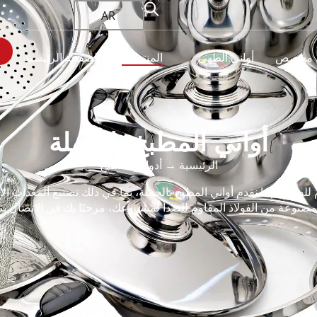
AR
 مخصص
أواني الطهي
المنتجات
الصفحة الرئيسية
أواني المطبخ بالجملة
الرئيسية
→ أدوات المطبخ
للصدأ، فإننا نقدم أواني المطبخ بالجملة، بما في ذلك تصنيع المعدات 
مصنوعة من الفولاذ المقاوم للصدأ لمشروعك، مرحبًا بك في الاتصال بنا