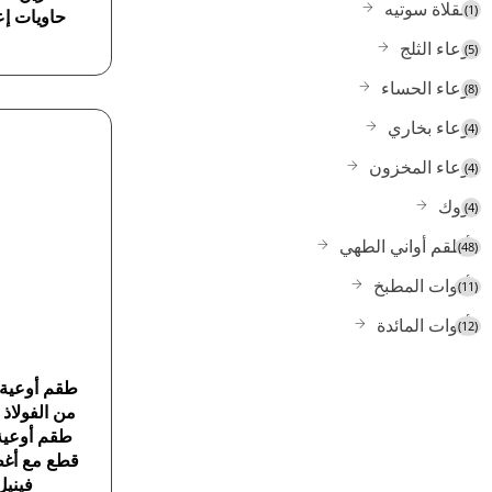
مقلاة سوتيه
(1)
حاويات إع
وعاء الثلج
(5)
وعاء الحساء
(8)
وعاء بخاري
(4)
وعاء المخزون
(4)
ووك
(4)
أطقم أواني الطهي
(48)
أدوات المطبخ
(11)
أدوات المائدة
(12)
طقم أوعي
من الفولاذ 
قطع مع أغط
فينيل