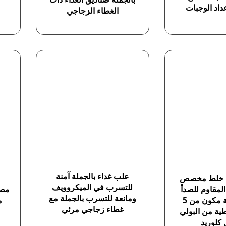
داد الوجبات
الغطاء الزجاجي
علب غداء بالجملة آمنة
ة خلط مخصص
للتسرب في الميكروويف
المقاوم للصدأ
مصف
ومانعة للتسرب بالجملة مع
طقم أوعية مكون من 5
م
غطاء زجاجي مرئي
ية من البولي
 كلوريد