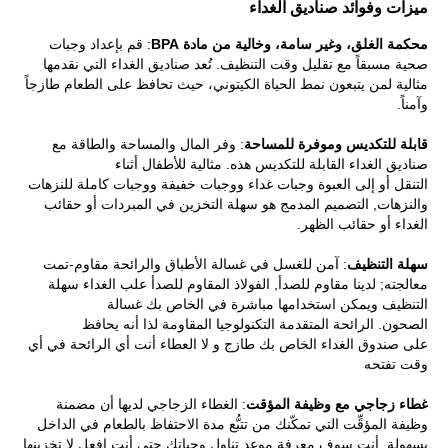
ميزات وفوائد صناديق الغداء
محكمة الغلق، وغير سامة، وخالية من مادة BPA
: قم بإعداد وجبات
صحية مسبقاً مع تقليل وقت التنظيف. تُعد صناديق الغداء التي نقدمها
مثالية لمن يتبعون نمط الحياة الكيتوني، حيث تحافظ على الطعام طازجاً
وآمناً.
قابلة للتكديس وموفرة للمساحة
: وفر المال والمساحة والطاقة مع
صناديق الغداء القابلة للتكديس هذه. مثالية للأطفال أثناء
التنقل
أو
إلى
العبوة
وجبات غداء ووجبات خفيفة ووجبات كاملة للنزهات
والنزهات
,
التصميم المدمج
هو
سهلة التخزين في المبردات أو حقائب
الغداء أو حقائب الظهر.
سهلة التنظيف
:
آمن للغسل في غسالة الأطباق والرائحة
مقاوم
-
تمت
معالجته;
لدينا
مقاوم للصدأ
,
الفولاذ المقاوم للصدأ
علب الغداء سهلة
التنظيف ويمكن استخدامها
مباشرة
في
الخاص بك
غسالة
الصحون.
الرائحة المتقدمة
التكنولوجيا المقاومة
لذا
أنه يحافظ
على
صندوق الغداء الخاص بك
طازج
و
لا
العطاء
أنت
أي
الرائحة في أي
وقت
تفتحه
غطاء زجاجي مع وظيفة المؤقت
: الغطاء الزجاجي
لديها
أن
مضمنة
وظيفة المؤقِّت التي تمكّنك من تتبُّع مدة الاحتفاظ بالطعام في الداخل
بسهولة
.
أنت
سوف
معرفة موعد تناول وجباتك حتى
أنت
افعل
لا
تخزينها