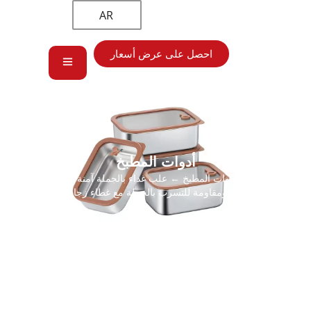
AR
احصل على عرض أسعار
أدوات المطبخ
الرئيسية
→
أدوات المطبخ
← علب غداء بالجملة آمنة للتسرب في
الميكروويف ومقاومة للتسرب بالجملة مع غطاء زجاجي مرئي