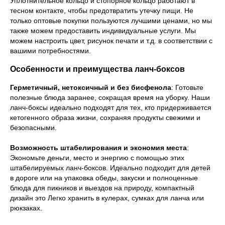
Уплотнительное кольцо и стопорное кольцо работают в
тесном контакте, чтобы предотвратить утечку пищи. Не
только оптовые покупки пользуются лучшими ценами, но мы
также можем предоставить индивидуальные услуги. Мы
можем настроить цвет, рисунок печати и т.д. в соответствии с
вашими потребностями.
Особенности и преимущества ланч-боксов
Герметичный, нетоксичный и без бисфенола
: Готовьте
полезные блюда заранее, сокращая время на уборку. Наши
ланч-боксы идеально подходят для тех, кто придерживается
кетогенного образа жизни, сохраняя продукты свежими и
безопасными.
Возможность штабелирования и экономия места
:
Экономьте деньги, место и энергию с помощью этих
штабелируемых ланч-боксов. Идеально подходит для детей
в дороге
или
на
упаковка
обеды, закуски и полноценные
блюда для пикников и выездов на природу
,
компактный
дизайн
это
Легко хранить в кулерах, сумках для ланча или
рюкзаках.