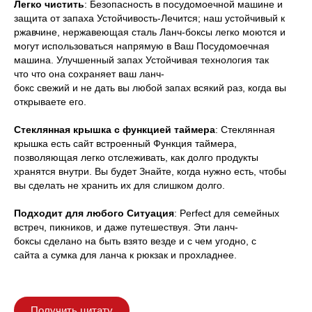
Легко чистить
:
Безопасность в посудомоечной машине и
защита от запаха
Устойчивость
-
Лечится;
наш
устойчивый к
ржавчине
,
нержавеющая сталь
Ланч-боксы легко моются и
могут использоваться
напрямую
в
Ваш
Посудомоечная
машина.
Улучшенный запах
Устойчивая технология
так
что
что она сохраняет
ваш ланч-
бокс
свежий
и
не
дать
вы
любой
запах всякий раз, когда
вы
открываете его.
Стеклянная крышка с функцией таймера
: Стеклянная
крышка
есть
сайт
встроенный
Функция таймера,
позволяющая легко отслеживать, как долго продукты
хранятся внутри
.
Вы
будет
Знайте, когда нужно есть, чтобы
вы
сделать
не
хранить их для
слишком долго.
Подходит
для любого
Ситуация
:
Perfect
для семейных
встреч, пикников,
и
даже путешествуя
. Эти ланч-
боксы
сделано
на
быть
взято
везде
и
с чем угодно
,
с
сайта
a
сумка для ланча
к
рюкзак
и
прохладнее.
Получить цитату