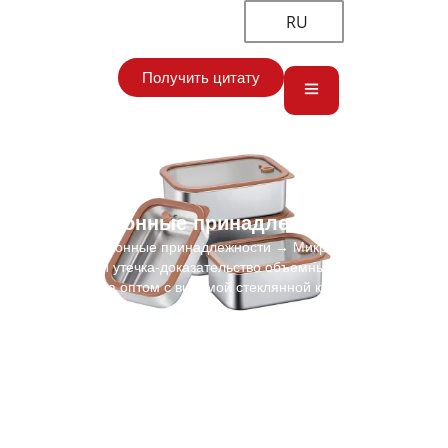
RU
Получить цитату
Кухонные принадлежности
Главная
→
Кухонные принадлежности
→ Микроволновая печь
безопасный утечка-доказательство объемные коробки для
ланча оптом с видимой стеклянной крышкой