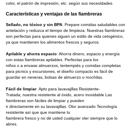
color, el patrón de impresión, etc. según sus necesidades.
Características y ventajas de las fiambreras
Sellado, no tóxico y sin BPA
: Prepare comidas saludables con
antelación y reduzca el tiempo de limpieza. Nuestras fiambreras
son perfectas para quienes siguen un estilo de vida cetogénico,
ya que mantienen los alimentos frescos y seguros.
Apilable y ahorra espacio
: Ahorra dinero, espacio y energía
con estas fiambreras apilables. Perfectas para los
niños
o
a
envase
almuerzos, tentempiés y comidas completas
para picnics y excursiones
,
el diseño compacto
es
fácil de
guardar en neveras, bolsas de almuerzo o mochilas.
Fácil de limpiar
:
Apto para lavavajillas
Resistente
-
Tratada;
nuestra
resistente al óxido
,
acero inoxidable
Las
fiambreras son fáciles de limpiar y pueden
ir
directamente
en
su
lavavajillas.
Olor avanzado
Tecnología
resistente
así que
que mantiene
tu
fiambrera
fresco
y
no
dé
usted
cualquier
oler siempre que
lo
abres.