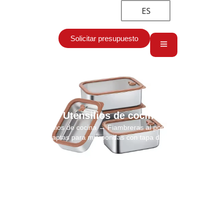
ES
Solicitar presupuesto
Utensilios de cocina
Inicio
→
Utensilios de cocina
→ Fiambreras al por mayor a prueba
de fugas y aptas para microondas con tapa de cristal visible