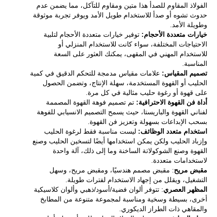
الفولاذ المقاوم للصدأ هذا متين ومقاوم للتآكل، مما يضمن عدم
حدوث تشوه أو صدأ للاستخدام طويل الأمد ويوفر تجربة موثوقة
وطويلة الأمد.
خيارات متعددة الأحجام:
توفير خيارات متعددة الأحجام لتلبية
الاحتياجات المختلفة، سواء كانت للاستخدام المنزلي أو
للاستخدام المهني في المقهى، يمكنك العثور على السعة
المناسبة.
تصميم المقياس:
علامات مقياس مدمجة للتحكم الدقيق في كمية
الحليب أو القهوة المستخدمة، سهلة الإنتاج، وتضمن الحصول
على قهوة أو رغوة حليب مثالية في كل مرة.
أداة فن القهوة الاحترافية:
تم تصميم فوهة القهوة المصممة
لفناني القهوة والباريستا، حيث يسمح التصميم الانسيابي للفوهة
بسحب الإبداعات بسهولة وتعزيز فن القهوة.
استخدام متعدد الوظائف:
ليست مناسبة فقط لرغوة الحليب
وإزباد الحليب ولكن يمكن استخدامها أيضًا لتسخين الحليب وصنع
القهوة وصنع الشوكولاتة الساخنة وما إلى ذلك، آلة واحدة
لاستخدامات متعددة.
مقبض مريح
: مقبض مصمم هندسيًا، ومقبض مريح، وسهل
التشغيل، ويقلل من إجهاد الاستخدام لفترات طويلة.
المظهر العصري
: تتوفر ألوان فضية/أسود/ذهبي وألوان كلاسيكية
أخرى، بسيطة وسخية ومناسبة لمجموعة متنوعة من المطابخ
والمقاهي ذات الطراز الديكوري.