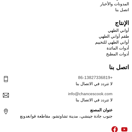
المدونات والأخبار
اتصل بنا
الإنتاج
أواني الطهي
طقم أواني الطهي
أواني الطهي للتخييم
أدوات المائدة
أدوات المطبخ
اتصل بنا
+86-13827336819
لا تتردد في الاتصال بنا
info@chancescook.com
لا تتردد في الاتصال بنا
عنوان المصنع
جنوب جادة جينشي، مدينة تشاوتشو، مقاطعة قوانغدونغ