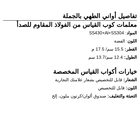
تفاصيل أواني الطهي بالجملة
معلمات كوب القياس من الفولاذ المقاوم للصدأ
المواد
: SS430+Al+SS304
اللون
: الفضة
القطر:
15.5 سم/ 17.5 م
الطول:
12.4 سم/13.7 سم
خيارات أكواب القياس المخصصة
الشعار:
قابل للتخصيص بشعار علامتك التجارية
اللون:
قابل للتخصيص
التعبئة والتغليف:
صندوق ألوان/كرتون ملون، إلخ