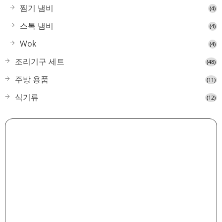
찜기 냄비
(4)
스톡 냄비
(4)
Wok
(4)
조리기구 세트
(48)
주방 용품
(11)
식기류
(12)