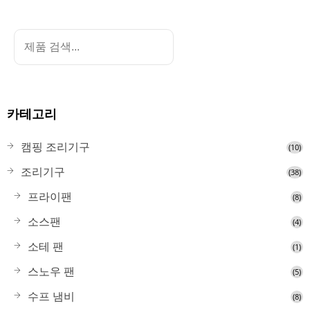
카테고리
캠핑 조리기구
(10)
조리기구
(38)
프라이팬
(8)
소스팬
(4)
소테 팬
(1)
스노우 팬
(5)
수프 냄비
(8)