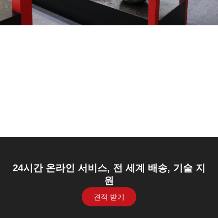
조리기구
조리기구 세트
캠핑 조리기구
식기류
주방 용품
24시간 온라인 서비스, 전 세계 배송, 기술 지
원
견적 받기