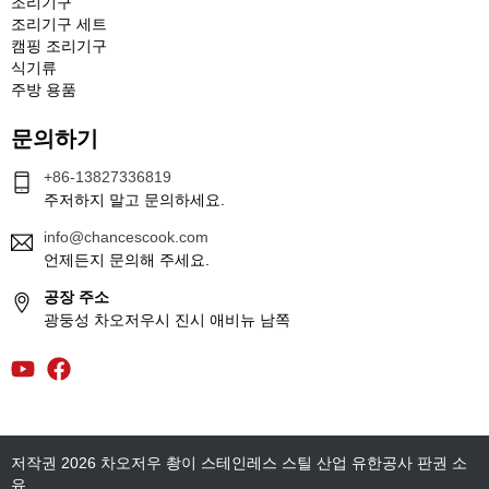
조리기구
조리기구 세트
캠핑 조리기구
식기류
주방 용품
문의하기
+86-13827336819
주저하지 말고 문의하세요.
info@chancescook.com
언제든지 문의해 주세요.
공장 주소
광둥성 차오저우시 진시 애비뉴 남쪽
저작권 2026 차오저우 촹이 스테인레스 스틸 산업 유한공사 판권 소
유