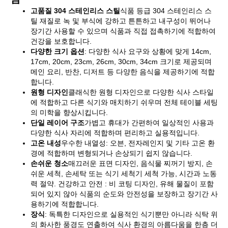
고품질 304 스테인리스 스틸
식품 등급 304 스테인리스 스
틸 재질로 녹 및 부식에 강하고 튼튼하고 내구성이 뛰어나
장기간 사용할 수 있으며 식품과 직접 접촉하기에 적합하여
건강을 보호합니다.
다양한 크기 옵션
: 다양한 식사 요구와 상황에 맞게 14cm,
17cm, 20cm, 23cm, 26cm, 30cm, 34cm 크기로 제공되며
메인 요리, 반찬, 디저트 등 다양한 음식을 제공하기에 적합
합니다.
원형 디자인
클래식한 원형 디자인으로 다양한 식사 스타일
에 적합하고 다른 식기와 매치하기 쉬우며 전체 테이블 세팅
의 미학을 향상시킵니다.
단일 레이어 구조
가볍고 휴대가 간편하여 일상적인 사용과
다양한 식사 자리에 적합하며 편리하고 실용적입니다.
고온 내성
우수한 내열성: 오븐, 전자레인지 및 기타 고온 환
경에 적합하며 변형되거나 손상되기 쉽지 않습니다.
손쉬운 청소
매끄러운 표면 디자인, 음식물 찌꺼기 방지, 손
쉬운 세척, 손세탁 또는 식기 세척기 세척 가능, 시간과 노동
력 절약. 건강하고 안전 : 비 코팅 디자인, 유해 물질이 포함
되어 있지 않아 식품의 순도와 안전성을 보장하고 장기간 사
용하기에 적합합니다.
장식
: 독특한 디자인으로 실용적인 식기뿐만 아니라 식탁 위
의 화사한 풍경도 연출하여 식사 환경의 아름다움을 한층 더