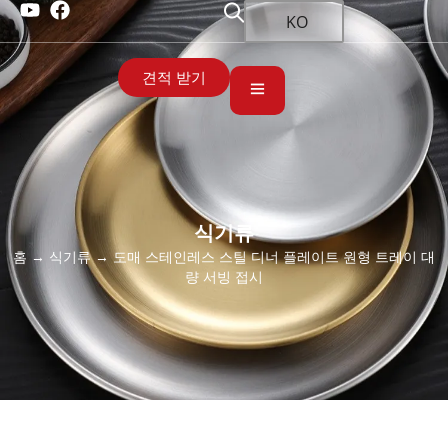
KO
견적 받기
식기류
홈
→
식기류
→ 도매 스테인레스 스틸 디너 플레이트 원형 트레이 대
량 서빙 접시