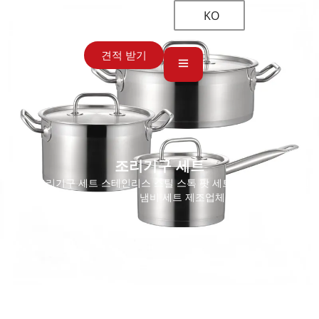
KO
견적 받기
조리기구 세트
홈
→
조리기구 세트
스테인리스 스틸 스톡 팟 세트 도매, 6피스 직선
형 조리용 냄비 세트 제조업체