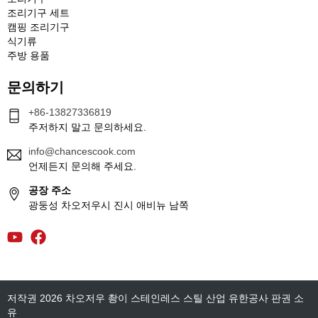
조리기구 세트
캠핑 조리기구
식기류
주방 용품
문의하기
+86-13827336819
주저하지 말고 문의하세요.
info@chancescook.com
언제든지 문의해 주세요.
공장 주소
광둥성 차오저우시 진시 애비뉴 남쪽
저작권 2026 차오저우 촹이 스테인레스 스틸 산업 유한공사 판권 소
유