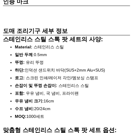
인증 마크
도매 조리기구 세부 정보
스테인리스 스틸 스톡 팟 세트의 사양:
Material:
스테인리스 스틸
일반 두께
:0.5mm
뚜껑:
유리 뚜껑
하단:
인덕션 샌드위치 바닥(SUS+2mm Alu+SUS)
로고:
스크린 인쇄/레이저 각인/엠보싱 스탬프
손잡이 및 뚜껑 손잡이:
스테인리스 스틸
포함:
우유 냄비, 국 냄비, 프라이팬
우유 냄비 크기:
16cm
수프 냄비:
20/24cm
MOQ:
1000세트
맞춤형 스테인리스 스틸 스톡 팟 세트 옵션: