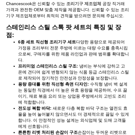
Chancescook은 신뢰할 수 있는
조리기구 제조업체
공장 직거래
가격과 완전한 OEM 맞춤 제작을 제공합니다. 신뢰할 수 있는 조리
기구 제조업체로부터 최적의 견적을 받으려면 문의해 주십시오.
스테인리스 스틸 스톡 팟 세트의 특징 및 장
점:
6종 세트 직선형 조리기구 세트
다양한 용량으로 제공되어
가정용 조리부터 전문 주방에 이르는 대량 수요를 충족시킴
으로써, 구매자를 위한 제품 라인업과 판매 범위를 확대합니
다.
프리미엄 스테인리스 스틸 구조:
냄비는 부식에 강하고 고
온에 견디며 쉽게 변형되지 않는 식품 등급 스테인리스 스틸
로 제작되어 장기적인 안전성과 안정성을 보장합니다.
용량 증대를 위한 직선형 측면 디자인:
수직형 냄비 벽 설계
는 동일한 직경에서 더 높은 유효 용량을 제공하여, 수프 끓
이기, 재료 볶음 요리 또는 상업용 주방에서의 고빈도 조리
에 적합합니다.
전도성 복합 바닥:
새로운 다층 복합 바닥 구조는 열전도 효
율을 높여 눌어붙지 않으면서도 더 경제적으로 끓일 수 있게
합니다. 이 안정적인 성능 설계는 외식업체 및 도매 고객들
에게 선호됩니다.
튼튼한 리벳 처리된 손잡이 구조
손잡이는 두꺼운 리벳으로