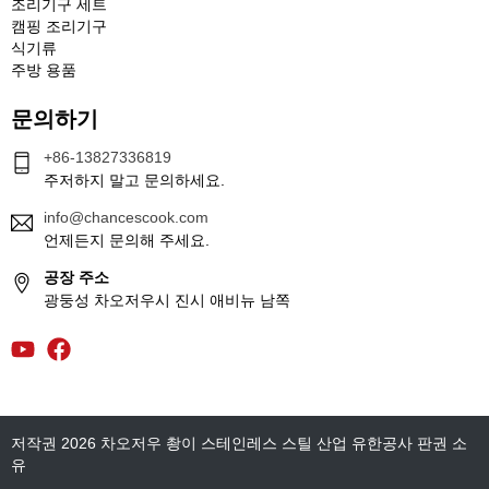
조리기구 세트
캠핑 조리기구
식기류
주방 용품
문의하기
+86-13827336819
주저하지 말고 문의하세요.
info@chancescook.com
언제든지 문의해 주세요.
공장 주소
광둥성 차오저우시 진시 애비뉴 남쪽
저작권 2026 차오저우 촹이 스테인레스 스틸 산업 유한공사 판권 소
유