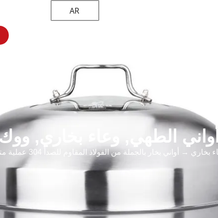
AR
 مخصص
أواني الطهي
المنتجات
الصفحة الرئيسية
واني الطهي
,
وعاء بخاري
,
ووك
ء بخاري
→ أواني بخار بالجملة من الفولاذ المقاوم للصدأ 304 عملية متعددة الوظائف مع غطاء فولاذي