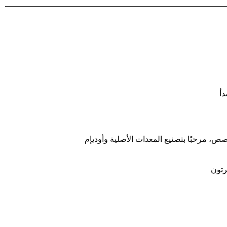
دأ
صص، مرحبًا بتصنيع المعدات الأصلية وأوديإم
رتون