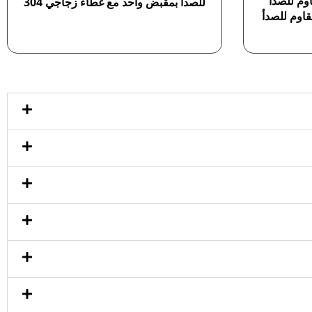
اوم للصدأ
للصدأ بمقبض واحد مع غطاء زجاجي 304
قاوم للصدأ