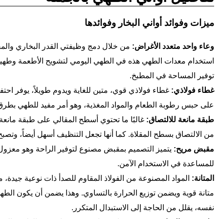
ميزات وفوائد أواني البخار وفوائدها
وعاء واحد متعدد الأغراض:
من خلال دمج وظيفتي القدر البخاري والمق
استخدام معدات الطهي هذه في الطهي اليومي لتشويح الأطعمة وطهيها
توفير المساحة في المطبخ.
غطاء فولاذي:
غطاء فولاذي قوي، متين للغاية ويدوم طويلاً، يوفر احتفاظ
على حبس رطوبة الطعام والمواد المغذية، وهو أمر مفيد للطهي بطرق 
طبقة مانعة للالتصاق:
غالبًا ما تحتوي أسطح المقالي على طبقة مانعة 
من الالتصاق بسطح المقلاة. كما أنها تجعل التنظيف أسهل أيضاً، وتصبح
مقبض مريح:
يتميز التصميم بمقبض مصنوع لتوفير الراحة وهو معزول 
للمساعدة في الاستخدام الآمن.
المتانة:
المواد المصنوعة من الفولاذ المقاوم للصدأ ذات نوعية جيدة، مم
متانة قوية ويضمن توزيع الحرارة بالتساوي. وهذا يضمن أن يكون الطه
نفسه، يقلل من الحاجة إلى الاستبدال المتكرر.