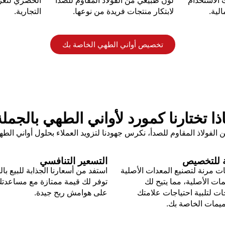
 الاستخدام
لون طبيعي من الفولاذ المقاوم للصدأ
الحصري لتعزي
لية.
لابتكار منتجات فريدة من نوعها.
التجارية.
تخصيص أواني الطهي الخاصة بك
ذا تختارنا كمورد لأواني الطهي بالجمل
الفولاذ المقاوم للصدأ، نكرس جهودنا لتزويد العملاء بحلول أواني ال
ة للتخصيص
التسعير التنافسي
ت مرنة لتصنيع المعدات الأصلية
استفد من أسعارنا الجذابة للبيع بال
ات الأصلية، مما يتيح لك
توفر لك قيمة ممتازة مع مساعدت
ت لتلبية احتياجات علامتك
على هوامش ربح جيدة.
ميمات الخاصة بك.