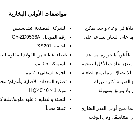
مواصفات الأواني البخارية
لاة في وعاء واحد، يمكن
الشركة المصنعة: تشانسيس
 على البخار. يساعد على
رقم الموديل: CY-ZD0536A
الخامة: SS201
اً قوياً بالحرارة. يساعد
غطاء: غطاء من الفولاذ المقاوم للص
تعزز عادات الأكل الصحية.
السماكة: 0.5 مم
للالتصاق، مما يمنع الطعام
الجزء السفلي:2.5 مم
 الصيانة أكثر سهولة.
تصنيع المعدات الأصلية وأوديإم: مخ
ولا ينزلق بسهولة
موك:1 × 40'40'HQ
التعبئة والتغليف: علبة ملونة/علبة ك
ا يمنح أواني القدر البخاري
عينة: مجاناً
ي متناسقًا، وفي الوقت