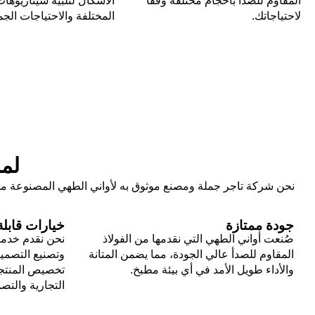
المقاوم للصدأ بأحجام مختلفة وفقًا
الأشكال لتلبية سيناريوهات
لاحتياجاتك.
المختلفة والاحتياجات الجما
لما
نحن شركة تاجر جملة ومصنع موثوق به لأواني الطهي المصنوعة من 
جودة ممتازة
خيارات قابل
صُنعت أواني الطهي التي نقدمها من الفولاذ
نحن نقدم خدما
المقاوم للصدأ عالي الجودة، مما يضمن المتانة
وتصنيع التصميم
والأداء طويل الأمد في أي بيئة مطبخ.
تخصيص المنتجا
التجارية والتص