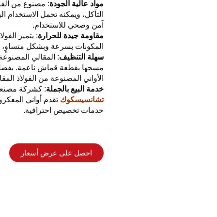
مواد عالية الجودة
: مصنوع من الفو
التآكل، ويمكنه تحمل الاستخدام ال
آمن وصحي للاستخدام.
مقاومة جيدة للحرارة
: يتميز الفو
المكونات بسرعة وبشكل متساوٍ، مم
سهلة التنظيف
: المقالي المصنوعة
مسحها بقطعة قماش ناعمة. بفضل م
الأواني المصنوعة من الفولاذ المقا
خدمة البيع بالجملة
: كشركة مصنعة 
تشانسيسكوك
تقدم أواني المعكرون
خدمات تخصيص احترافية.
احصل على عرض أسعار