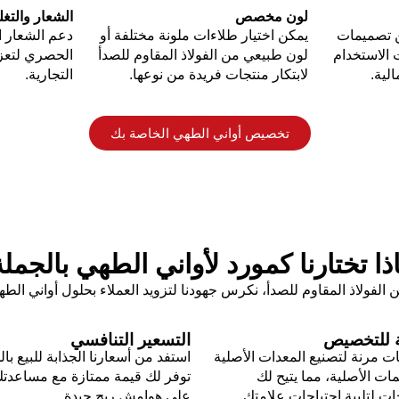
لون مخصص
الشعار والتغ
 تصميمات
يمكن اختيار طلاءات ملونة مختلفة أو
دعم الشعار 
 الاستخدام
لون طبيعي من الفولاذ المقاوم للصدأ
الحصري لتعزي
لية.
لابتكار منتجات فريدة من نوعها.
التجارية.
تخصيص أواني الطهي الخاصة بك
ذا تختارنا كمورد لأواني الطهي بالجمل
الفولاذ المقاوم للصدأ، نكرس جهودنا لتزويد العملاء بحلول أواني ال
ة للتخصيص
التسعير التنافسي
ت مرنة لتصنيع المعدات الأصلية
استفد من أسعارنا الجذابة للبيع بال
ات الأصلية، مما يتيح لك
توفر لك قيمة ممتازة مع مساعدت
ت لتلبية احتياجات علامتك
على هوامش ربح جيدة.