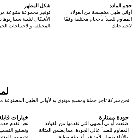
حجم المادة
شكل المظهر
أواني طهي مخصصة من الفولاذ
توفير مجموعة متنوعة من
المقاوم للصدأ بأحجام مختلفة وفقًا
الأشكال لتلبية سيناريوهات
لاحتياجاتك.
المختلفة والاحتياجات الجما
لما
نحن شركة تاجر جملة ومصنع موثوق به لأواني الطهي المصنوعة من 
جودة ممتازة
خيارات قابل
صُنعت أواني الطهي التي نقدمها من الفولاذ
نحن نقدم خدما
المقاوم للصدأ عالي الجودة، مما يضمن المتانة
وتصنيع التصميم
والأداء طويل الأمد في أي بيئة مطبخ.
تخصيص المنتجا