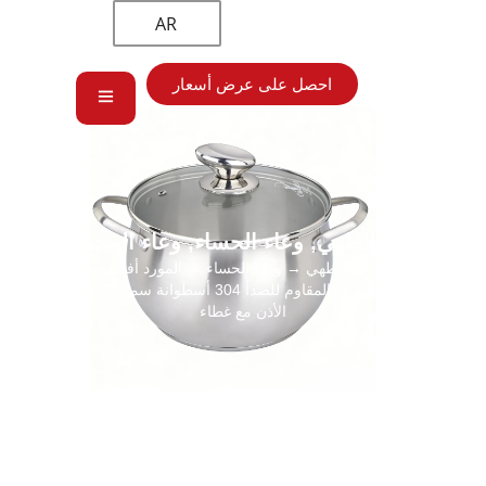
AR
احصل على عرض أسعار
أواني الطهي
,
وعاء الحساء
,
وعاء المخزون
الرئيسية
→
أواني الطهي
→
وعاء الحساء
→ المورد أفضل مورد أفضل
وعاء مرق من الفولاذ المقاوم للصدأ 304 أسطوانة سميكة القاع مزدوجة
الأذن مع غطاء