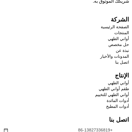
شريكك الموثوق به.
الشركة
الصفحة الرئيسية
المنتجات
أواني الطهي
حل مخصص
نبذة عن
المدونات والأخبار
اتصل بنا
الإنتاج
أواني الطهي
طقم أواني الطهي
أواني الطهي للتخييم
أدوات المائدة
أدوات المطبخ
اتصل بنا
+86-13827336819