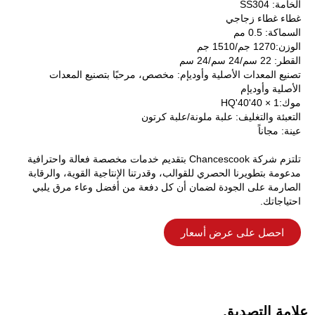
الخامة: SS304
غطاء غطاء زجاجي
السماكة: 0.5 مم
الوزن:1270 جم/1510 جم
القطر: 22 سم/24 سم/24 سم
تصنيع المعدات الأصلية وأوديإم: مخصص، مرحبًا بتصنيع المعدات
الأصلية وأوديإم
موك:1 × 40'40'HQ
التعبئة والتغليف: علبة ملونة/علبة كرتون
عينة: مجاناً
تلتزم شركة Chancescook بتقديم خدمات مخصصة فعالة واحترافية
مدعومة بتطويرنا الحصري للقوالب، وقدرتنا الإنتاجية القوية، والرقابة
الصارمة على الجودة لضمان أن كل دفعة من أفضل وعاء مرق يلبي
احتياجاتك.
احصل على عرض أسعار
علامة التصديق