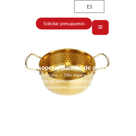
ES
Solicitar presupuesto
Olla sopera
,
Batería de cocina
Inicio
→
Batería de cocina
→
Olla sopera
→ Venta al por mayor
olla de ramen coreano de acero inoxidable artesanal olla de sopa
instantánea proveedor.