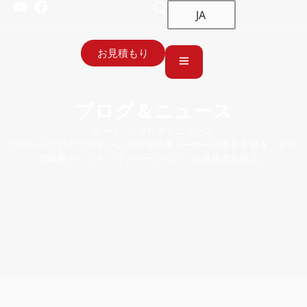
JA
お見積もり
ブログ＆ニュース
ホーム
→ ブログ＆ニュース
Chancesブログでステンレス調理器具メーカーの世界を覗き、業界
の最新トレンド、イノベーション、品質基準を探る。