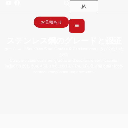
JA
お見積もり
ステンレス鋼のグレードと認証
ホーム
→ 「Stainless Steel Grades & Certifications」タグの付いた
投稿
Compare stainless steel grades and cookware certifications,
including 201, 304, 430, 18/8, 18/10, FDA, LFGB, and other food-
contact compliance requirements.