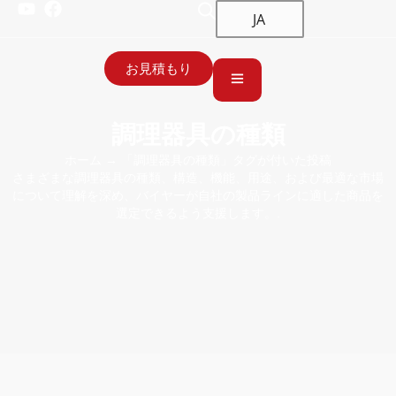
JA
お見積もり
調理器具の種類
ホーム
→ 「調理器具の種類」タグが付いた投稿
さまざまな調理器具の種類、構造、機能、用途、および最適な市場
について理解を深め、バイヤーが自社の製品ラインに適した商品を
選定できるよう支援します。.