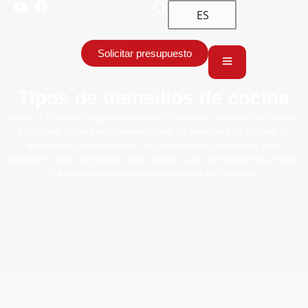
ES
Solicitar presupuesto
Tipos de utensilios de cocina
Inicio
→ Entradas etiquetadas como “Tipos de utensilios de cocina”
Infórmate sobre los diferentes tipos de utensilios de cocina, su
estructura, sus funciones, sus aplicaciones culinarias y los
mercados más adecuados, para ayudar a los compradores a elegir
los productos más adecuados para sus cocinas.