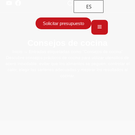
ES
Solicitar presupuesto
Consejos de cocina
Inicio
→ Entradas etiquetadas como “Consejos de cocina”
Descubre consejos prácticos de cocina para utilizar utensilios de
acero inoxidable, evitar que los alimentos se peguen, controlar el
calor, elegir las sartenes adecuadas y mejorar los resultados al
cocinar.