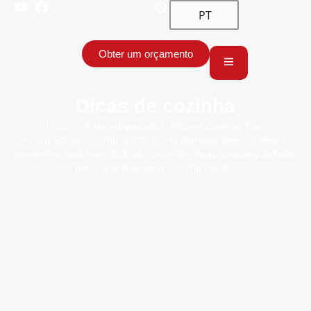
PT
Obter um orçamento
Dicas de cozinha
Início
→ Artigo etiquetados “Kitchen Cooking Tips”
Find practical cooking tips for using stainless steel cookware,
preventing food from sticking, controlling heat, choosing suitable
pans, and improving cooking results.