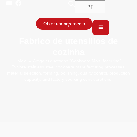
PT
Obter um orçamento
Fabrico de utensílios de
cozinha
Início
→ Artigo etiquetados “Cookware Manufacturing”
Explore stainless steel cookware manufacturing processes,
material selection, forming, polishing, quality control, production
capacity, and factory sourcing considerations.