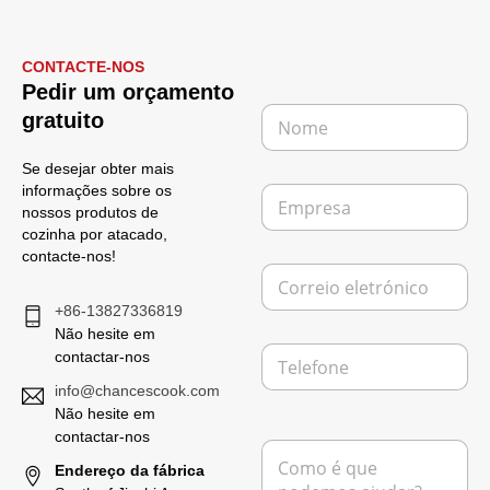
CONTACTE-NOS
Pedir um orçamento
N
gratuito
o
m
Se desejar obter mais
e
E
informações sobre os
*
m
nossos produtos de
p
cozinha por atacado,
r
contacte-nos!
C
e
o
s
+86-13827336819
r
a
r
Não hesite em
T
e
contactar-nos
e
i
info@chancescook.com
l
o
e
Não hesite em
e
D
f
l
contactar-nos
M
e
o
e
e
Endereço da fábrica
N
n
t