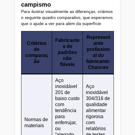
campismo
Para ilustrar visualmente as diferenças, criámos
o seguinte quadro comparativo, que esperamos
que o ajude a ver para além da superfície:
Represent
Fabricante
Critérios
ante
s de
de
profission
padrões
comparaç
al do
não
ão
fabricante:
fiáveis
Chances
Aço
inoxidável
Aço
201 de
inoxidável
baixo custo
304/316 de
com
qualidade
tendência
alimentar
para
rigorosa
Normas de
enferrujar,
com
materiais
ou
relatórios
“alegado
de testes