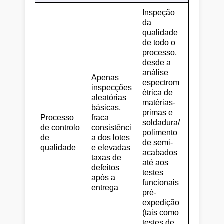
Inspeção
da
qualidade
de todo o
processo,
desde a
análise
Apenas
espectrom
inspecções
étrica de
aleatórias
matérias-
básicas,
primas e
Processo
fraca
soldadura/
de controlo
consistênci
polimento
de
a dos lotes
de semi-
qualidade
e elevadas
acabados
taxas de
até aos
defeitos
testes
após a
funcionais
entrega
pré-
expedição
(tais como
testes de