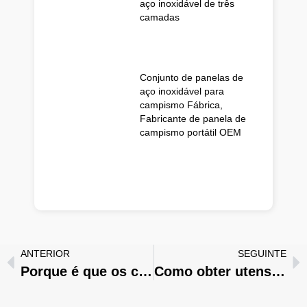
aço inoxidável de três
camadas
Conjunto de panelas de
aço inoxidável para
campismo Fábrica,
Fabricante de panela de
campismo portátil OEM
ANTERIOR
SEGUINTE
Porque é que os chefes de cozinha evitam as frigideiras antiaderentes nas cozinhas profissionais?
Como obter utensílios de cozinha para campismo de alta qualidade da China em 2026