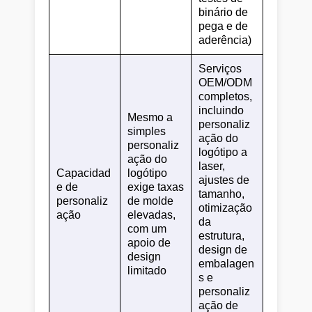
binário de
pega e de
aderência)
Serviços
OEM/ODM
completos,
incluindo
Mesmo a
personaliz
simples
ação do
personaliz
logótipo a
ação do
laser,
Capacidad
logótipo
ajustes de
e de
exige taxas
tamanho,
personaliz
de molde
otimização
ação
elevadas,
da
com um
estrutura,
apoio de
design de
design
embalagen
limitado
s e
personaliz
ação de