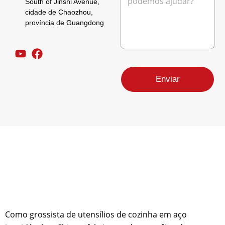
n
o
South of Jinshi Avenue,
e
r
s
m
cidade de Chaozhou,
ó
a
e
província de Guangdong
n
g
E
i
e
-
c
m
m
o
*
a
*
i
l
Enviar
Como grossista de utensílios de cozinha em aço