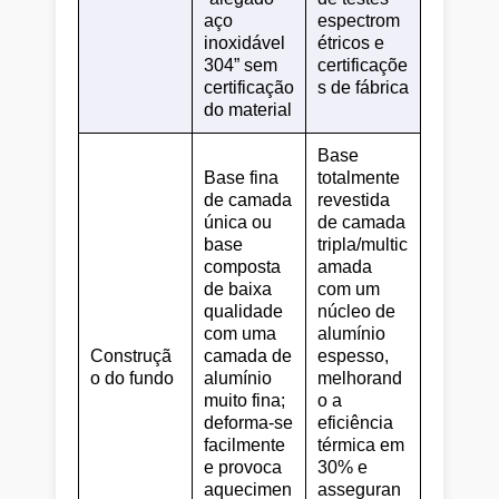
aço
espectrom
inoxidável
étricos e
304” sem
certificaçõe
certificação
s de fábrica
do material
Base
Base fina
totalmente
de camada
revestida
única ou
de camada
base
tripla/multic
composta
amada
de baixa
com um
qualidade
núcleo de
com uma
alumínio
Construçã
camada de
espesso,
o do fundo
alumínio
melhorand
muito fina;
o a
deforma-se
eficiência
facilmente
térmica em
e provoca
30% e
aquecimen
asseguran