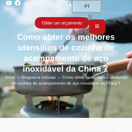
PT
Obter um orçamento
Como obter os melhores
utensílios de cozinha de
acampamento de aço
inoxidável da China？
Início
→
Blogues e notícias
→ Como obter os melhores utensílios
de cozinha de acampamento de aço inoxidável da China？