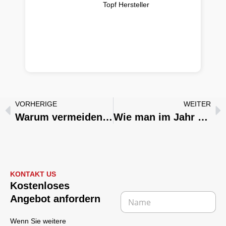
Topf Hersteller
VORHERIGE
WEITER
Warum vermeiden Köche Antihaft-Pfannen in Profi-Küchen?
Wie man im Jahr 2026 hochwertiges Camping-Kochgeschirr aus China bezieht
KONTAKT US
V
Kostenloses
o
N
Angebot anfordern
n
a
N
m
a
Wenn Sie weitere
e