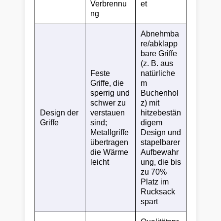
Verbrennu
et
ng
Abnehmba
re/abklapp
bare Griffe
(z. B. aus
Feste
natürliche
Griffe, die
m
sperrig und
Buchenhol
schwer zu
z) mit
Design der
verstauen
hitzebestän
Griffe
sind;
digem
Metallgriffe
Design und
übertragen
stapelbarer
die Wärme
Aufbewahr
leicht
ung, die bis
zu 70%
Platz im
Rucksack
spart