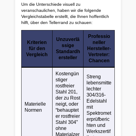
Um die Unterschiede visuell zu
veranschaulichen, haben wir die folgende
Vergleichstabelle erstellt, die Ihnen hoffentlich
hilft, über den Tellerrand zu schauen:
Professio
Unzuverlä
Kriterien
neller
ssige
für den
Hersteller-
Standardh
Vergleich
Vertreter:
ersteller
Chancen
Kostengün
Streng
stiger
lebensmitte
rostfreier
lechter
Stahl 201,
304/316-
der zu Rost
Edelstahl
Materielle
neigt, oder
mit
Normen
“behauptet
Spektromet
er rostfreier
erprüfberic
Stahl 304”
hten und
ohne
Werkszertif
Materialzer