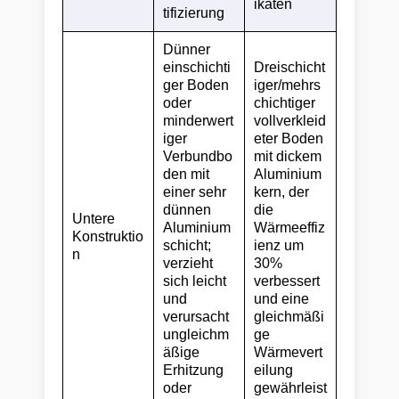
ikaten
tifizierung
Dünner
einschichti
Dreischicht
ger Boden
iger/mehrs
oder
chichtiger
minderwert
vollverkleid
iger
eter Boden
Verbundbo
mit dickem
den mit
Aluminium
einer sehr
kern, der
dünnen
die
Untere
Aluminium
Wärmeeffiz
Konstruktio
schicht;
ienz um
n
verzieht
30%
sich leicht
verbessert
und
und eine
verursacht
gleichmäßi
ungleichm
ge
äßige
Wärmevert
Erhitzung
eilung
oder
gewährleist