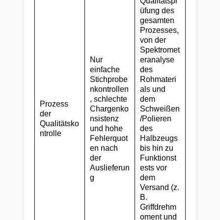
Qualitätspr
üfung des
gesamten
Prozesses,
von der
Spektromet
Nur
eranalyse
einfache
des
Stichprobe
Rohmateri
nkontrollen
als und
, schlechte
dem
Prozess
Chargenko
Schweißen
der
nsistenz
/Polieren
Qualitätsko
und hohe
des
ntrolle
Fehlerquot
Halbzeugs
en nach
bis hin zu
der
Funktionst
Auslieferun
ests vor
g
dem
Versand (z.
B.
Griffdrehm
oment und