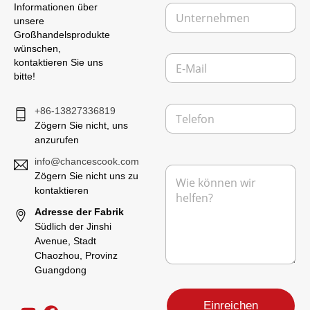
c
U
Informationen über
*
h
n
unsere
r
t
Großhandelsprodukte
i
e
wünschen,
c
E
r
kontaktieren Sie uns
h
-
n
bitte!
t
M
e
E
a
h
-
T
i
+86-13827336819
m
M
e
l
e
Zögern Sie nicht, uns
a
l
*
n
anzurufen
i
e
l
f
info@chancescook.com
N
o
Zögern Sie nicht uns zu
a
n
kontaktieren
c
h
Adresse der Fabrik
r
Südlich der Jinshi
i
Avenue, Stadt
c
Chaozhou, Provinz
h
Guangdong
t
*
Einreichen