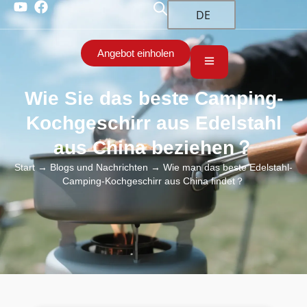
DE
Angebot einholen
Wie Sie das beste Camping-
Kochgeschirr aus Edelstahl
aus China beziehen？
Start
→
Blogs und Nachrichten
→ Wie man das beste Edelstahl-
Camping-Kochgeschirr aus China findet？