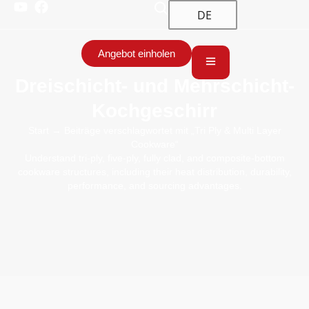
DE
Angebot einholen
Dreischicht- und Mehrschicht-
Kochgeschirr
Start
→ Beiträge verschlagwortet mit „Tri Ply & Multi Layer
Cookware“
Understand tri-ply, five-ply, fully clad, and composite-bottom
cookware structures, including their heat distribution, durability,
performance, and sourcing advantages.