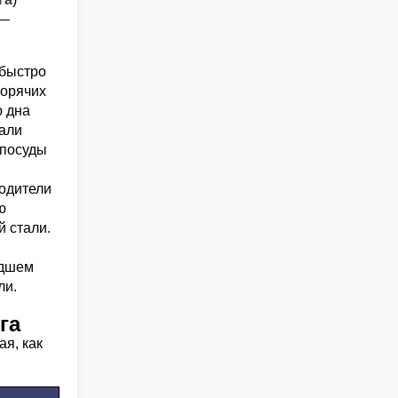
 —
быстро
горячих
ю дна
али
 посуды
одители
ю
 стали.
удшем
ли.
га
я, как