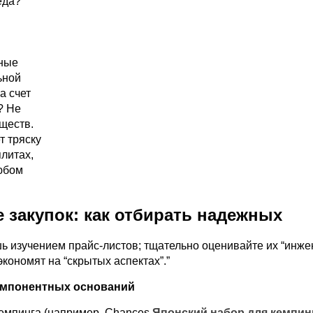
еда?
ные
ьной
а счет
? Не
ществ.
 тряску
литах,
любом
 закупок: как отбирать надежных
ь изучением прайс-листов; тщательно оценивайте их “инж
кономят на “скрытых аспектах”.”
омпонентных оснований
емпинга (например, Chances
Японский набор для кемпин