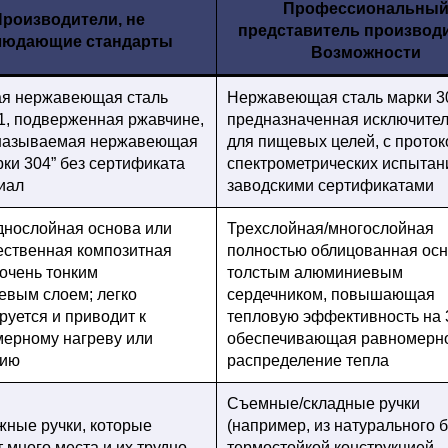
Профессиональны
Производители, не
представитель производи
людающие стандарты
Возможности
ая нержавеющая сталь
Нержавеющая сталь марки 30
1, подверженная ржавчине,
предназначенная исключите
 называемая нержавеющая
для пищевых целей, с прото
рки 304” без сертификата
спектрометрических испытан
иал
заводскими сертификатами
днослойная основа или
Трехслойная/многослойная
ественная композитная
полностью облицованная осн
 очень тонким
толстым алюминиевым
вым слоем; легко
сердечником, повышающая
уется и приводит к
тепловую эффективность на 
ерному нагреву или
обеспечивающая равномерн
нию
распределение тепла
Съемные/складные ручки
ные ручки, которые
(например, из натурального б
 много места и их трудно
термостойкой конструкцией,