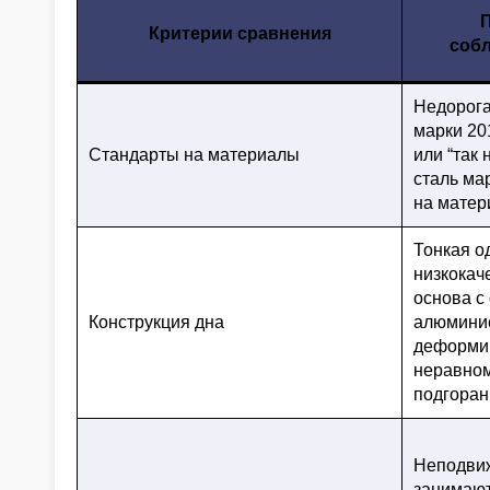
Критерии сравнения
соб
Недорог
марки 20
Стандарты на материалы
или “так
сталь ма
на матер
Тонкая о
низкокач
основа с
Конструкция дна
алюминие
деформир
неравном
подгора
Неподвиж
занимают