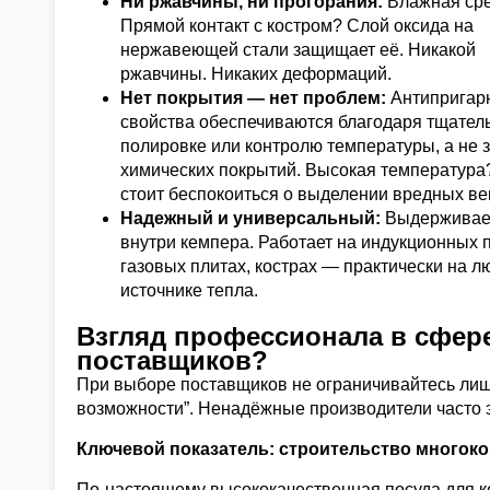
Ни ржавчины, ни прогорания:
Влажная ср
Прямой контакт с костром? Слой оксида на
нержавеющей стали защищает её. Никакой
ржавчины. Никаких деформаций.
Нет покрытия — нет проблем:
Антипригар
свойства обеспечиваются благодаря тщател
полировке или контролю температуры, а не з
химических покрытий. Высокая температура
стоит беспокоиться о выделении вредных ве
Надежный и универсальный:
Выдерживает
внутри кемпера. Работает на индукционных п
газовых плитах, кострах — практически на 
источнике тепла.
Взгляд профессионала в сфере
поставщиков?
При выборе поставщиков не ограничивайтесь лиш
возможности”. Ненадёжные производители часто э
Ключевой показатель: строительство многок
По-настоящему высококачественная посуда для к