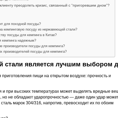
клиенту преодолеть кризис, связанный с “пригоревшим дном”?
ит для походной посуды?
на кемпинговую посуду из нержавеющей стали?
ству посуды для кемпинга в Китае?
ля кемпинга надежным?
ие производители посуды для кемпинга?
их производителей посуды для кемпинга?
й стали является лучшим выбором 
я приготовления пищи на открытом воздухе: прочность и
 и при высоких температурах может выделять вредные ве
, но не обладают ударопрочностью — даже один удар може
таль марок 304/316, напротив, превосходит их по обоим