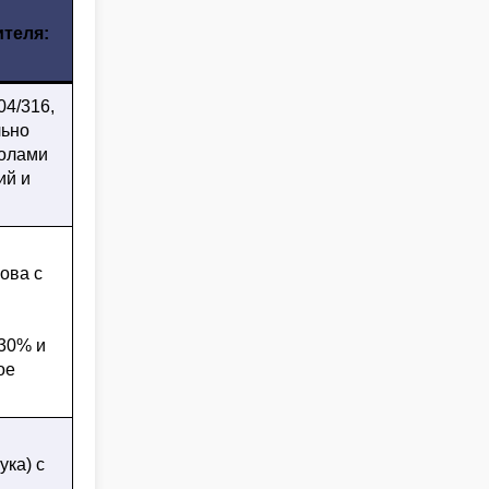
й
теля:
4/316,
льно
колами
ий и
ова с
30% и
ое
ука) с