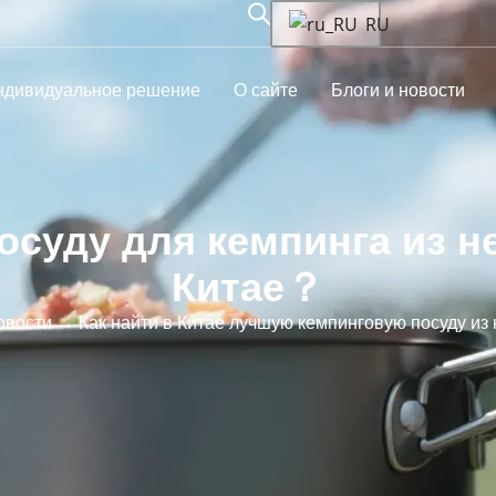
RU
ндивидуальное решение
О сайте
Блоги и новости
осуду для кемпинга из 
Китае？
овости
→ Как найти в Китае лучшую кемпинговую посуду и