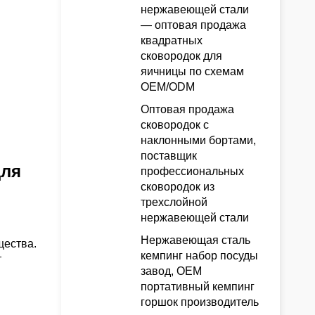
нержавеющей стали
— оптовая продажа
квадратных
сковородок для
яичницы по схемам
OEM/ODM
Оптовая продажа
сковородок с
наклонными бортами,
поставщик
для
профессиональных
сковородок из
трехслойной
нержавеющей стали
Нержавеющая сталь
щества.
кемпинг набор посуды
т
завод, OEM
портативный кемпинг
горшок производитель