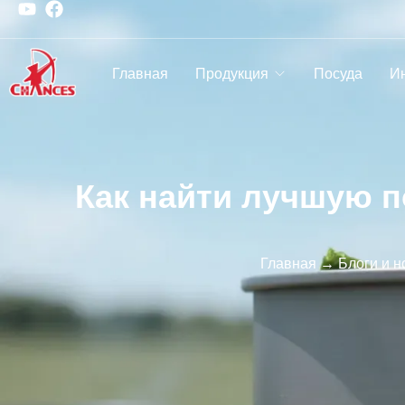
Главная
Продукция
Посуда
И
Как найти лучшую п
Главная
→
Блоги и н