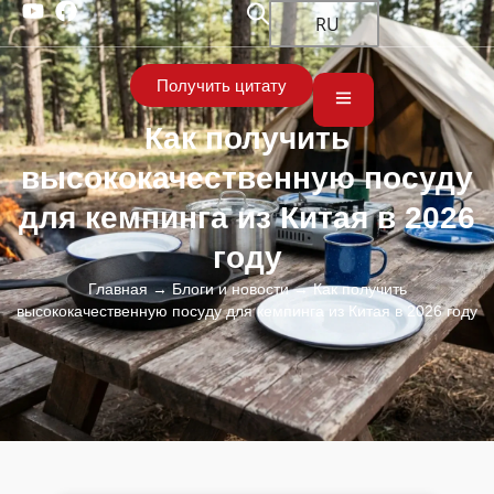
RU
Получить цитату
Как получить
высококачественную посуду
для кемпинга из Китая в 2026
году
Главная
→
Блоги и новости
→ Как получить
высококачественную посуду для кемпинга из Китая в 2026 году